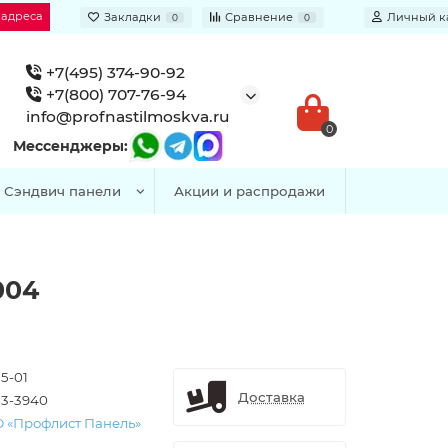
 адреса
Закладки
Сравнение
Личный к
0
0
+7(495) 374-90-92
+7(800) 707-76-94
info@profnastilmoskva.ru
0
Мессенджеры:
Сэндвич панели
Акции и распродажи
004
5-01
Доставка
3-3940
 «Профлист Панель»