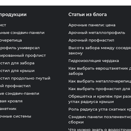
продукции
Статьи из блога
ист
Арочные панели: цена
ьные сэндвич-панели
Арочный металлопрофиль
очерепица
Арочный профнастил
профиль универсал
Высота забора между соседя
закону
ированный профлист
Гидроизоляция чердака
стил для забора
Как выбрать евроштакетник 
стил для крыши
забора
стил продольно гнутый
Как выбрать металлочерепиц
ой профнастил
Как выбрать профнастил дл
ые сэндвич-панели
Обрешётка и крепёж при раз
вая кровля
углах радиуса крыши
акетник
Роль радиуса угла скатных 
очные системы
Сэндвич панели поэлементн
сборки
Что нужно знать о водосточ