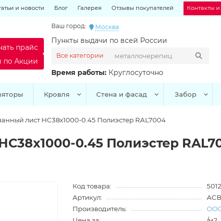
татьи и новости
Блог
Галерея
Отзывы покупателей
Контакты и
Ваш город:
Москва
Пункты выдачи по всей России
чать прайс
Все категории
ы по Акции
Время работы:
Круглосуточно
ляторы
Кровля
Стена и фасад
Забор
анный лист НС38х1000-0.45 Полиэстер RAL7004
С38х1000-0.45 Полиэстер RAL7
Код товара:
5012
Артикул:
АСВ
Производитель:
ООО
Цена за:
/м2