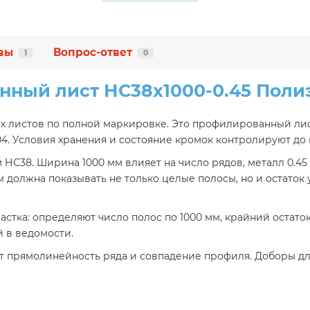
вы
Вопрос-ответ
1
0
ный лист НС38х1000-0.45 Поли
их листов по полной маркировке. Это профилированный лис
4. Условия хранения и состояние кромок контролируют до 
НС38. Ширина 1000 мм влияет на число рядов, металл 0.45
м должна показывать не только целые полосы, но и остато
астка: определяют число полос по 1000 мм, крайний остато
 в ведомости.
 прямолинейность ряда и совпадение профиля. Доборы дл