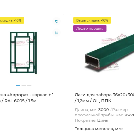
скидка: -16%
Ваша скидка: -16%
Лидер продаж!
ка «Аврора» - каркас + 1
Лаги для забора 36х20x3
 / RAL 6005 / 1.5м
/ 1,2мм / ОЦ ППК
Длина, мм:
3000
Размер
профильной трубы, мм:
36х2
Покрытие:
Цинк
Толщина металла, мм: