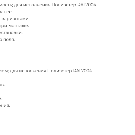
мость; для исполнения Полиэстер RAL7004.
ранее.
 вариантами.
при монтаже.
установки.
 поля.
ием; для исполнения Полиэстер RAL7004.
в.
.
ния.