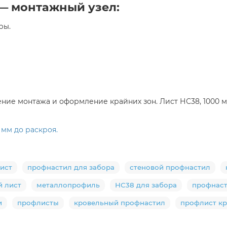
 — монтажный узел:
ры.
ие монтажа и оформление крайних зон. Лист НС38, 1000 м
мм до раскроя.
ист
профнастил для забора
стеновой профнастил
 лист
металлопрофиль
НС38 для забора
профнас
и
профлисты
кровельный профнастил
профлист к