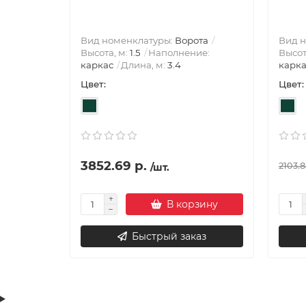
Вид номенклатуры:
Ворота
Вид 
Высота, м:
1.5
Наполнение:
Высот
каркас
Длина, м:
3.4
карка
Цвет:
Цвет:
3852.69 р.
2103.8
/шт.
В корзину
Быстрый заказ