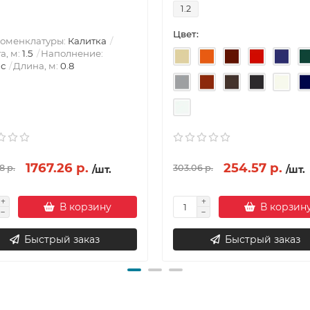
1.2
Цвет:
номенклатуры:
Калитка
а, м:
1.5
Наполнение:
с
Длина, м:
0.8
1767.26 р.
254.57 р.
8 р.
303.06 р.
/шт.
/шт.
В корзину
В корзин
Быстрый заказ
Быстрый заказ