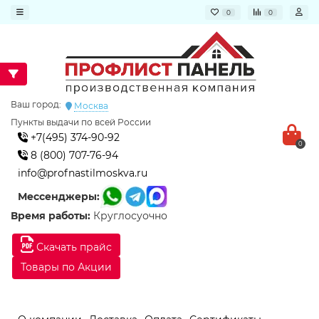
0
0
Ваш город:
Москва
Пункты выдачи по всей России
+7(495) 374-90-92
0
8 (800) 707-76-94
info@profnastilmoskva.ru
Мессенджеры:
Время работы:
Круглосуочно
Скачать прайс
Товары по Акции