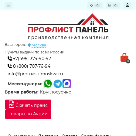
0
0
Ваш город:
Москва
Пункты выдачи по всей России
+7(495) 374-90-92
0
8 (800) 707-76-94
info@profnastilmoskva.ru
Мессенджеры:
Время работы:
Круглосуочно
Скачать прайс
Товары по Акции