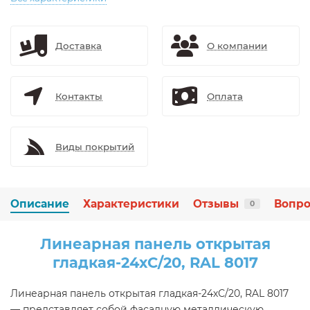
Доставка
О компании
Контакты
Оплата
Виды покрытий
Описание
Характеристики
Отзывы
Вопро
0
Линеарная панель открытая
гладкая-24хС/20, RAL 8017
Линеарная панель открытая гладкая-24хС/20, RAL 8017
— представляет собой фасадную металлическую