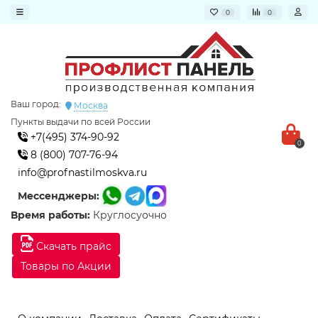
0
0
Ваш город:
Москва
Пункты выдачи по всей России
+7(495) 374-90-92
0
8 (800) 707-76-94
info@profnastilmoskva.ru
Мессенджеры:
Время работы:
Круглосуочно
Скачать прайс
Товары по Акции