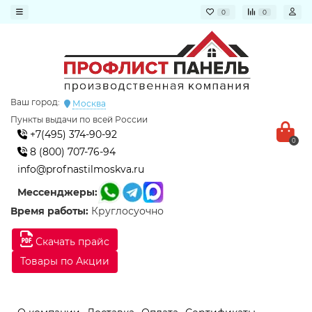
0
0
Ваш город:
Москва
Пункты выдачи по всей России
+7(495) 374-90-92
0
8 (800) 707-76-94
info@profnastilmoskva.ru
Мессенджеры:
Время работы:
Круглосуочно
Скачать прайс
Товары по Акции