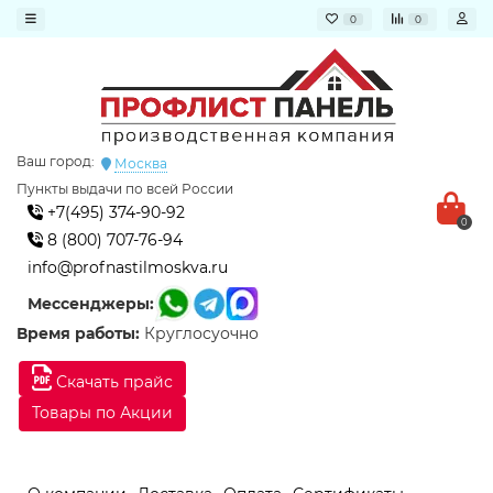
0
0
Ваш город:
Москва
Пункты выдачи по всей России
+7(495) 374-90-92
0
8 (800) 707-76-94
info@profnastilmoskva.ru
Мессенджеры:
Время работы:
Круглосуочно
Скачать прайс
Товары по Акции