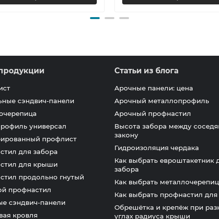
продукции
Статьи из блога
ист
Арочные панели: цена
ьные сэндвич-панели
Арочный металлопрофиль
очерепица
Арочный профнастил
профиль универсал
Высота забора между соседя
закону
ированный профлист
Гидроизоляция чердака
стил для забора
Как выбрать евроштакетник 
стил для крыши
забора
стил продольно гнутый
Как выбрать металлочерепиц
ой профнастил
Как выбрать профнастил дл
ые сэндвич-панели
Обрешётка и крепёж при раз
вая кровля
углах радиуса крыши