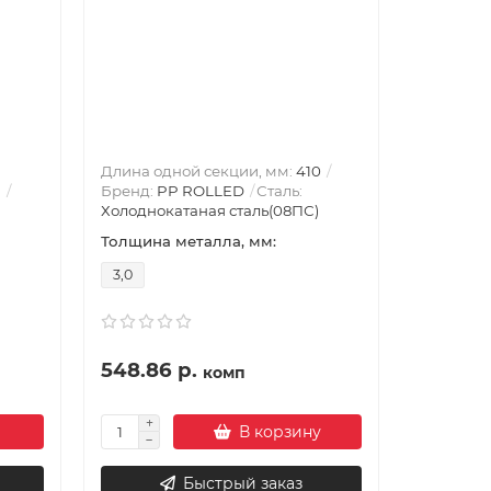
Длина под
Бежевый
Панель»
Длина одной секции, мм:
410
Толщина 
)
Бренд:
PP ROLLED
Сталь:
0.45
Холоднокатаная сталь(08ПС)
Толщина металла, мм:
Цвет:
3,0
548.86 р.
435.79
комп
В корзину
Быстрый заказ