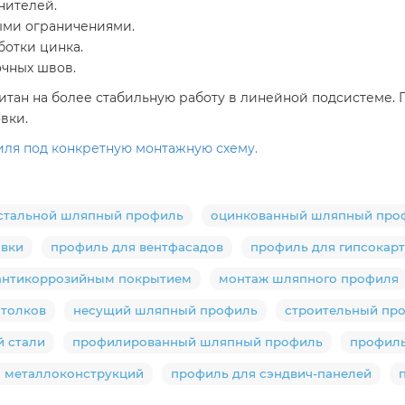
нителей.
ными ограничениями.
ботки цинка.
очных швов.
читан на более стабильную работу в линейной подсистеме
вки.
ля под конкретную монтажную схему.
стальной шляпный профиль
оцинкованный шляпный про
овки
профиль для вентфасадов
профиль для гипсокар
антикоррозийным покрытием
монтаж шляпного профиля
отолков
несущий шляпный профиль
строительный пр
й стали
профилированный шляпный профиль
профиль
 металлоконструкций
профиль для сэндвич-панелей