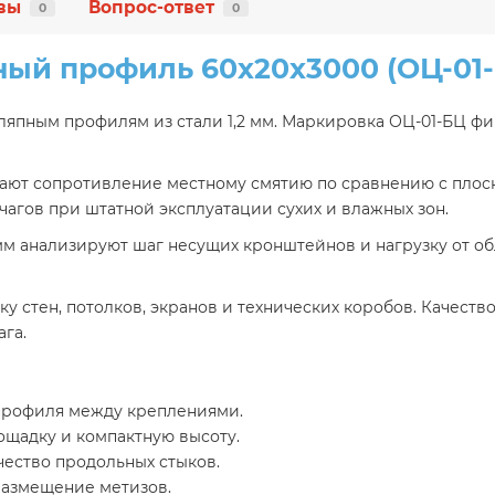
вы
Вопрос-ответ
0
0
ый профиль 60х20х3000 (ОЦ-01-Б
ляпным профилям из стали 1,2 мм. Маркировка ОЦ-01-БЦ ф
ют сопротивление местному смятию по сравнению с плоск
агов при штатной эксплуатации сухих и влажных зон.
мм анализируют шаг несущих кронштейнов и нагрузку от о
 стен, потолков, экранов и технических коробов. Качеств
га.
 профиля между креплениями.
ощадку и компактную высоту.
ество продольных стыков.
размещение метизов.