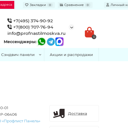
 адреса
Закладки
Сравнение
Личный к
0
0
+7(495) 374-90-92
+7(800) 707-76-94
info@profnastilmoskva.ru
0
Мессенджеры:
Сэндвич панели
Акции и распродажи
00-01
Доставка
P-06406
 «Профлист Панель»