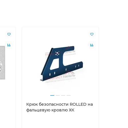
Крюк безопасности ROLLED на
Арочный
фальцевую кровлю ХК
профили
Полиэсте