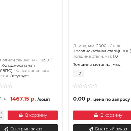
Длина, мм:
2000
Сталь:
Холоднокатаная сталь(08ПС
Толщина стали, мм:
1,0
 одной секции, мм:
1850
Толщина металла, мм:
:
Холоднокатаная
(08ПС)
Класс цинкового
1,0
ытия:
Отсутвует
1467.15 р.
0.00 р.
1 р.
/комп
цена по запросу
В корзину
В корзину
Быстрый заказ
Быстрый заказ