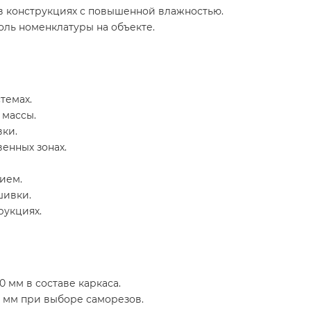
 конструкциях с повышенной влажностью.
ль номенклатуры на объекте.
темах.
 массы.
ки.
енных зонах.
ием.
шивки.
рукциях.
 мм в составе каркаса.
2 мм при выборе саморезов.