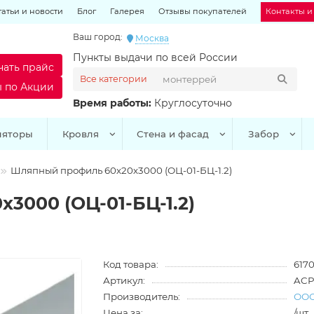
татьи и новости
Блог
Галерея
Отзывы покупателей
Контакты и
Ваш город:
Москва
Пункты выдачи по всей России
чать прайс
Все категории
ы по Акции
Время работы:
Круглосуточно
ляторы
Кровля
Стена и фасад
Забор
Шляпный профиль 60х20х3000 (ОЦ-01-БЦ-1.2)
3000 (ОЦ-01-БЦ-1.2)
Код товара:
617
Артикул:
ACP
Производитель:
ООО
Цена за:
/шт