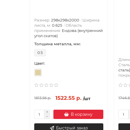
Размер:
298х298х2000
Ширина
листа, м:
0.625
Область
применения:
Ендова (внутренний
угол скатов)
Толщина металла, мм:
0.5
Длина
Цвет:
Сталь
сталь
покр
1522.55 р.
1813.56 р.
1746.6
/шт
В корзину
Быстрый заказ