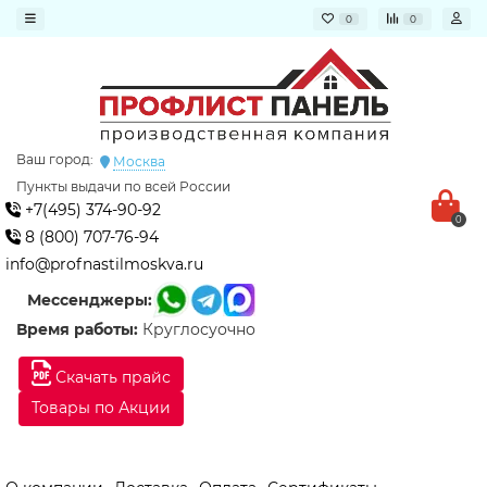
0
0
Ваш город:
Москва
Пункты выдачи по всей России
+7(495) 374-90-92
0
8 (800) 707-76-94
info@profnastilmoskva.ru
Мессенджеры:
Время работы:
Круглосуочно
Скачать прайс
Товары по Акции