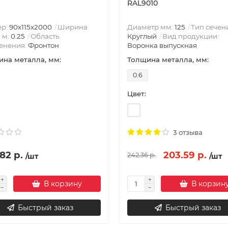
RAL9010
ер:
90х115х2000
Ширина
Диаметр мм:
125
Тип сечен
, м:
0.25
Область
Круглый
Вид продукции:
енения:
Фронтон
Воронка выпускная
на металла, мм:
Толщина металла, мм:
0.6
Цвет:
3 отзыва
82 р.
203.59 р.
242.36 р.
/шт
/шт
В корзину
В корзин
Быстрый заказ
Быстрый заказ