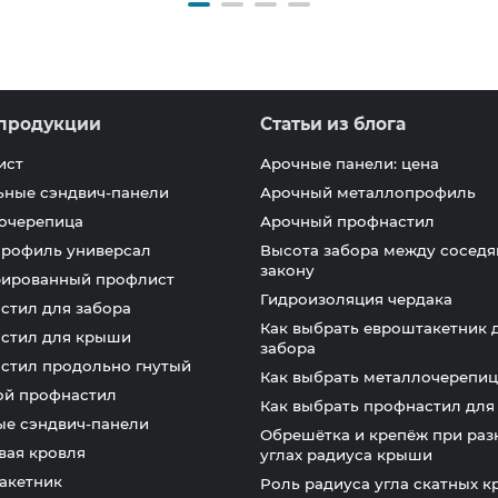
продукции
Статьи из блога
ист
Арочные панели: цена
ьные сэндвич-панели
Арочный металлопрофиль
очерепица
Арочный профнастил
профиль универсал
Высота забора между соседя
закону
ированный профлист
Гидроизоляция чердака
стил для забора
Как выбрать евроштакетник 
стил для крыши
забора
стил продольно гнутый
Как выбрать металлочерепиц
ой профнастил
Как выбрать профнастил дл
ые сэндвич-панели
Обрешётка и крепёж при раз
вая кровля
углах радиуса крыши
акетник
Роль радиуса угла скатных 