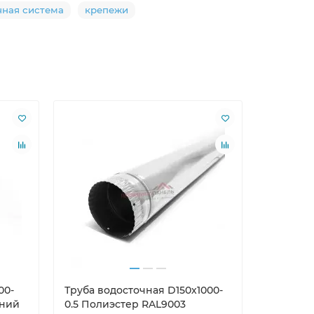
чная система
крепежи
Лидер пр
00-
Труба водосточная D150х1000-
Саморезы
нний
0.5 Полиэстер RAL9003