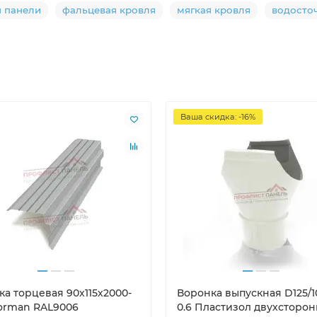
ч панели
фальцевая кровля
мягкая кровля
водосто
Ваша скидка: -16%
ка торцевая 90х115х2000-
Воронка выпускная D125/1
Norman RAL9006
0.6 Пластизол двухсторо