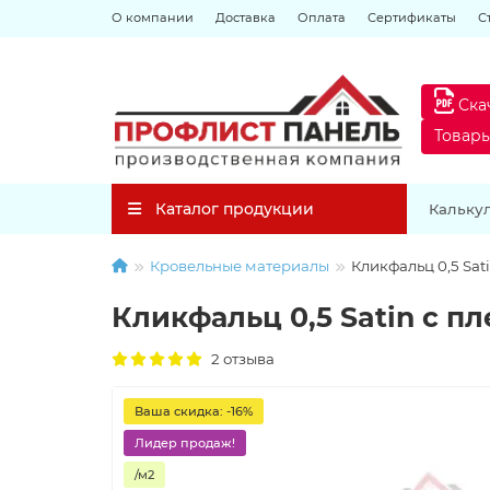
О компании
Доставка
Оплата
Сертификаты
С
Ска
Товар
Каталог продукции
Кальку
Кровельные материалы
Кликфальц 0,5 Sat
Кликфальц 0,5 Satin с п
2 отзыва
Ваша скидка: -16%
Лидер продаж!
/м2