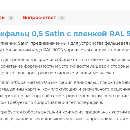
вы
Вопрос-ответ
2
0
кфальц 0,5 Satin с пленкой RAL 
олнении Satin, предназначенный для устройства фальцевая
6; при наличии кода RAL 9006 упрощается сверка с проект
 где продольные кромки собираются по схеме с классичес
ют сочетание формуемости и устойчивости лицевой стороны 
евого слоя при транспортировке и подъеме на скат.
ля отбора: металл 0,5 мм, серия Кликфальц, покрытие Sati
емы, длины картин, комплектующих и визуального решения
оверяют по паспортной геометрии перед выпуском специфик
етом требуемого сопротивления теплопередаче.
 требуется собрать внешний контур из продольных картин 
кладки, карнизным и коньковым узлам, сопряжению с при