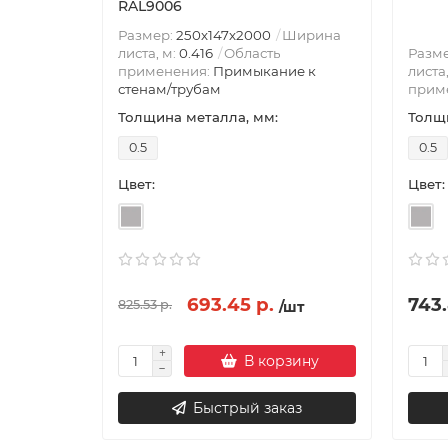
RAL9006
Размер:
250х147х2000
Ширина
листа, м:
0.416
Область
Разм
применения:
Примыкание к
листа
стенам/трубам
прим
Толщина металла, мм:
Толщи
0.5
0.5
Цвет:
Цвет:
693.45 р.
743.
825.53 р.
/шт
В корзину
Быстрый заказ