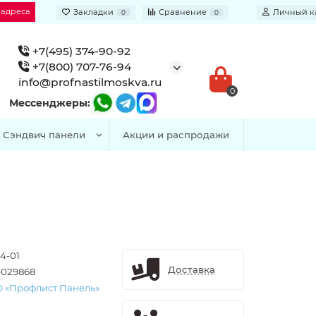
 адреса
Закладки
Сравнение
Личный к
0
0
+7(495) 374-90-92
+7(800) 707-76-94
info@profnastilmoskva.ru
0
Мессенджеры:
Сэндвич панели
Акции и распродажи
4-01
Доставка
-029868
 «Профлист Панель»