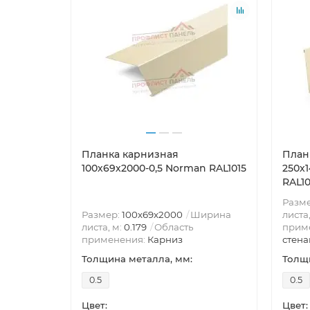
Планка карнизная
План
100х69х2000-0,5 Norman RAL1015
250х
RAL10
Разм
Размер:
100х69х2000
Ширина
листа
листа, м:
0.179
Область
прим
применения:
Карниз
стена
Толщина металла, мм:
Толщи
0.5
0.5
Цвет:
Цвет: