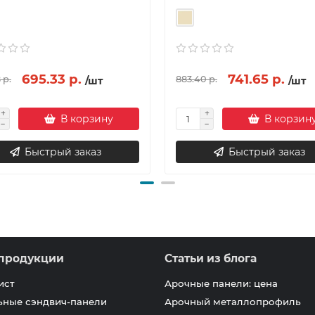
695.33 р.
741.65 р.
 р.
883.40 р.
/шт
/шт
В корзину
В корзин
Быстрый заказ
Быстрый заказ
продукции
Статьи из блога
ист
Арочные панели: цена
ьные сэндвич-панели
Арочный металлопрофиль