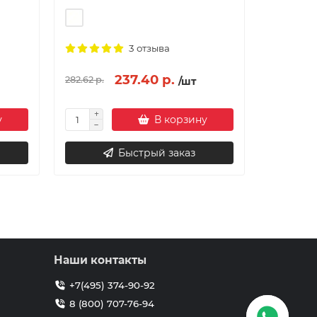
3 отзыва
237.40 р.
218.93 
282.62 р.
/шт
у
В корзину
Быстрый заказ
Наши контакты
+7(495) 374-90-92
8 (800) 707-76-94