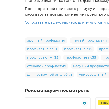
торцевые планки подгоняют по фактическому
При корректной привязке к радиусу и опорам
рассматриваться как изменение проектного 
Сопоставьте радиус каркаса, длину листов и
арочный профнастил
гнутый профнастил
профнастил сс10
профнастил с15
профн
профнастил мп35
профнастил нс35
пр
стеновой профнастил
несущий профнаст
для несъемной опалубки
универсальный 
Рекомендуем посмотреть
Ваша 