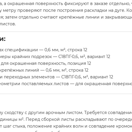
а, а окрашенная поверхность фиксируют в заказе отдельно
у метру проверяют после построения раскладки на дуге. 
я; затем отдельно считают крепёжные линии и закрывающи
листов.
и:
х спецификации — 0,6 мм, м², строка 12
еры крайних подрезок — С18ПГ-0,6, м², вариант 12
 для окрашенная поверхность, позиция 12
репёжных линий — 0,6 мм, м², строка 12
переходных элементов — С18ПГ-0,6, м², вариант 12
еометрии поставляемых листов — для окрашенная поверхнос
у сходству с другим арочным листом. Требуется совпадени
 единицы м². Перед сборкой листы раскладывают по очеред
т шаг стыка, положение крайних волн и совпадение кромок