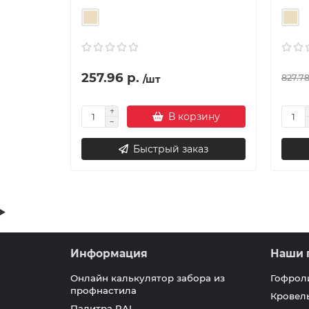
257.96 р.
827.78
/шт
В корзину
Быстрый заказ
Информация
Наши 
Онлайн калькулятор забора из
Гофрол
профнастила
Кровел
Палитра RAL