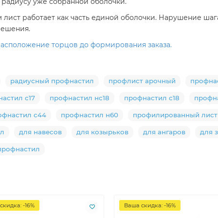
 радиусу уже собранной оболочки.
 лист работает как часть единой оболочки. Нарушение ша
решения.
 расположение торцов до формирования заказа.
радиусный профнастил
профлист арочный
профна
астил с17
профнастил нс18
профнастил с18
профн
офнастил с44
профнастил н60
профилированный лист
ил
для навесов
для козырьков
для ангаров
для 
профнастил
скидка: -16%
Ваша скидка: -16%