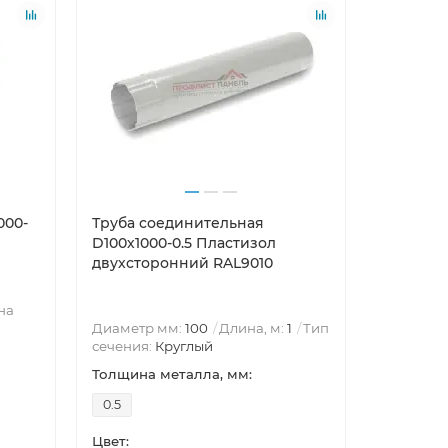
000-
Труба соединительная
Воронка 
D100х1000-0.5 Пластизол
0.6 Пла
двухсторонний RAL9010
RAL9010
на
Диаметр
Диаметр мм:
100
Длина, м:
1
Тип
Круглый
сечения:
Круглый
Воронка 
Толщина металла, мм:
Толщина 
0.5
0.6
Цвет:
Цвет: