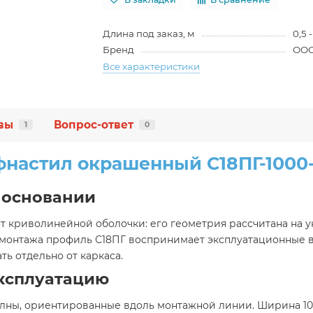
Длина под заказ, м
0,5 
Бренд
ООО
Все характеристики
вы
Вопрос-ответ
1
0
настил окрашенный С18ПГ-1000-0
 основании
 криволинейной оболочки: его геометрия рассчитана на у
 монтажа профиль С18ПГ воспринимает эксплуатационные 
ь отдельно от каркаса.
ксплуатацию
лны, ориентированные вдоль монтажной линии. Ширина 100