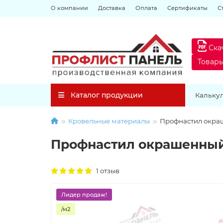
О компании
Доставка
Оплата
Сертификаты
С
Ска
Товар
Каталог продукции
Кальку
Кровельные материалы
Профнастил окраш
Профнастил окрашенный 
1 отзыв
Лидер продаж!
/м2