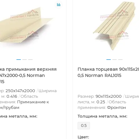
ка примыкания верхняя
Планка торцевая 90х115х2
147х2000-0,5 Norman
0,5 Norman RAL1015
15
ер:
250х147х2000
Ширина
, м:
0.416
Область
Размер:
90х115х2000
Шири
енения:
Примыкание к
листа, м:
0.25
Область
м/трубам
применения:
Фронтон
на металла, мм:
Толщина металла, мм:
0.5
Цвет: