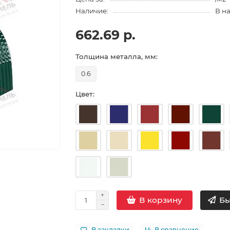
Наличие:
В н
662.69 р.
Толщина металла, мм:
0.6
Цвет:
Бы
В корзину
В закладки
В сравнение