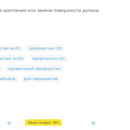
га крепления или замена поверхности должна
стил мп10
профнастил с10
астил мп20
профнастил с21
кровельный профнастил
заборов
для перекрытий
Ваша скидка: -16%