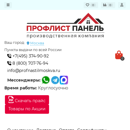
0
0
Ваш город:
Москва
Пункты выдачи по всей России
+7(495) 374-90-92
0
8 (800) 707-76-94
info@profnastilmoskva.ru
Мессенджеры:
Время работы:
Круглосуочно
Скачать прайс
Товары по Акции