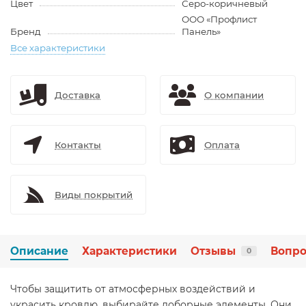
Цвет
Серо-коричневый
ООО «Профлист
Бренд
Панель»
Все характеристики
Доставка
О компании
Контакты
Оплата
Виды покрытий
Описание
Характеристики
Отзывы
Вопро
0
Чтобы защитить от атмосферных воздействий и
украсить кровлю, выбирайте доборные элементы. Они