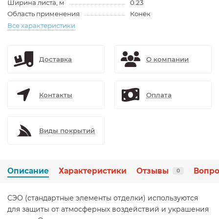
Ширина листа, м
0.23
Область применения
Конёк
Все характеристики
Доставка
О компании
Контакты
Оплата
Виды покрытий
Описание
Характеристики
Отзывы
Вопро
0
СЭО (стандартные элементы отделки) используются
для защиты от атмосферных воздействий и украшения