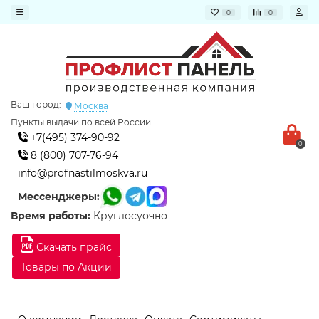
0
0
Ваш город:
Москва
Пункты выдачи по всей России
+7(495) 374-90-92
0
8 (800) 707-76-94
info@profnastilmoskva.ru
Мессенджеры:
Время работы:
Круглосуочно
Скачать прайс
Товары по Акции