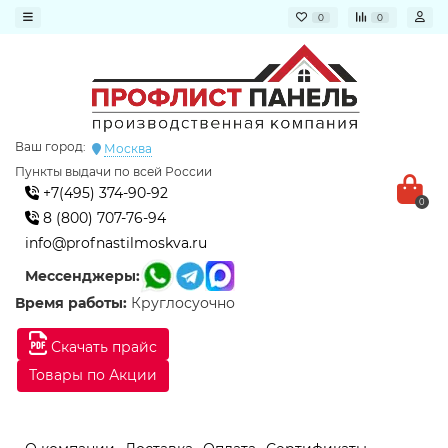
0
0
Ваш город:
Москва
Пункты выдачи по всей России
+7(495) 374-90-92
0
8 (800) 707-76-94
info@profnastilmoskva.ru
Мессенджеры:
Время работы:
Круглосуочно
Скачать прайс
Товары по Акции