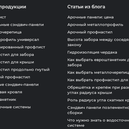
продукции
Статьи из блога
ист
Арочные панели: цена
ьные сэндвич-панели
Арочный металлопрофиль
очерепица
Арочный профнастил
профиль универсал
Высота забора между соседя
закону
ированный профлист
Гидроизоляция чердака
стил для забора
Как выбрать евроштакетник 
стил для крыши
забора
стил продольно гнутый
Как выбрать металлочерепиц
ой профнастил
Как выбрать профнастил дл
ые сэндвич-панели
Обрешётка и крепёж при раз
вая кровля
углах радиуса крыши
акетник
Роль радиуса угла скатных 
очные системы
Сэндвич панели поэлементн
сборки
Что нужно знать о водосточ
системе