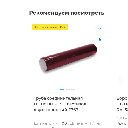
Рекомендуем посмотреть
Ваша скидка: -16%
Труба соединительная
Воро
D100х1000-0.5 Пластизол
0.6 
двухсторонний Р363
RAL3
Диам
Диаметр мм:
100
Длина, м:
1
Тип
Круг