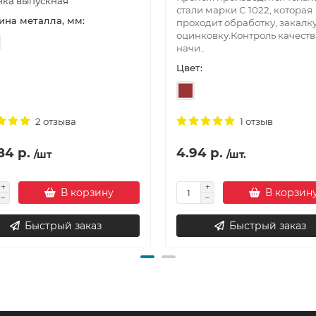
нка выпускная
стали марки С 1022, которая
на металла, мм:
проходит обработку, закалку
оцинковку.Контроль качеств
начи..
Цвет:
2 отзыва
1 отзыв
84 р.
4.94 р.
/шт
/шт.
В корзину
В корзин
Быстрый заказ
Быстрый заказ