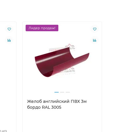
Лидер продаж!
Ваша скид
Желоб английский ПВХ 3м
Труба ПВ
бордо RAL 3005
о из