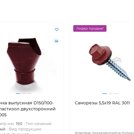
Лидер продаж!
нка выпускная D150/100-
Саморезы 5,5х19 RAL 3011
Пластизол двухсторонний
005
етр мм:
150
Тип сечения:
лый
Вид продукции:
Крепеж производится тольк