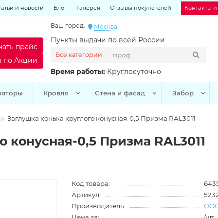
татьи и новости
Блог
Галерея
Отзывы покупателей
Контакты и
Ваш город:
Москва
Пункты выдачи по всей России
чать прайс
Все категории
ы по Акции
Время работы:
Круглосуточно
ляторы
Кровля
Стена и фасад
Забор
Заглушка конька круглого конусная-0,5 Призма RAL3011
о конусная-0,5 Призма RAL3011
Код товара:
643
Артикул:
523
Производитель:
ООО
Цена за:
/шт