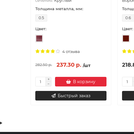
сечения:
Круглый
Воро
Толщина металла, мм:
Толщи
0.5
0.6
Цвет:
Цвет:
4 отзыва
237.30 р.
218.
282.50 р.
/шт
В корзину
Быстрый заказ