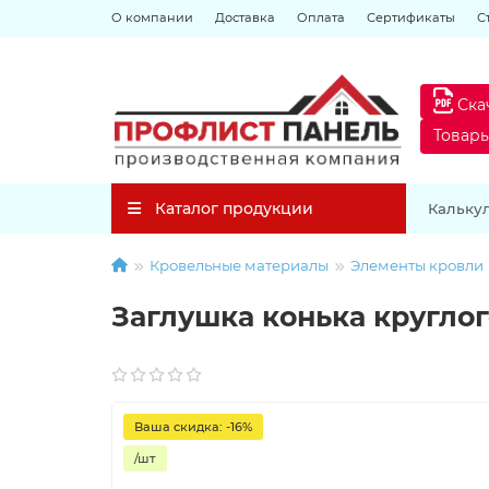
О компании
Доставка
Оплата
Сертификаты
С
Ска
Товар
Каталог продукции
Кальку
Кровельные материалы
Элементы кровли
Заглушка конька круглог
Ваша скидка: -16%
/шт