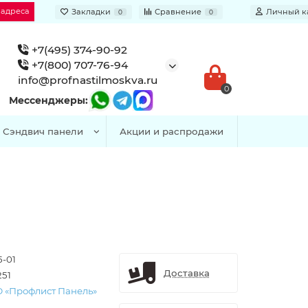
 адреса
Закладки
Сравнение
Личный к
0
0
+7(495) 374-90-92
+7(800) 707-76-94
info@profnastilmoskva.ru
0
Мессенджеры:
Сэндвич панели
Акции и распродажи
5-01
Доставка
251
 «Профлист Панель»