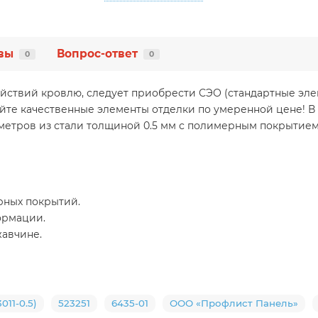
вы
Вопрос-ответ
0
0
ействий кровлю, следует приобрести СЭО (стандартные эл
айте качественные элементы отделки по умеренной цене! В
метров из стали толщиной 0.5 мм с полимерным покрытие
рных покрытий.
ормации.
жавчине.
11-0.5)
523251
6435-01
ООО «Профлист Панель»