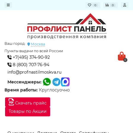
0
0
Ваш город:
Москва
Пункты выдачи по всей России
+7(495) 374-90-92
0
8 (800) 707-76-94
info@profnastilmoskva.ru
Мессенджеры:
Время работы:
Круглосуочно
Скачать прайс
Товары по Акции