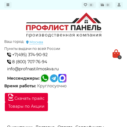
0
0
Ваш город:
Москва
Пункты выдачи по всей России
+7(495) 374-90-92
0
8 (800) 707-76-94
info@profnastilmoskva.ru
Мессенджеры:
Время работы:
Круглосуочно
Скачать прайс
Товары по Акции