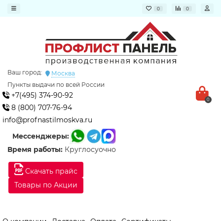
0
0
Ваш город:
Москва
Пункты выдачи по всей России
+7(495) 374-90-92
0
8 (800) 707-76-94
info@profnastilmoskva.ru
Мессенджеры:
Время работы:
Круглосуочно
Скачать прайс
Товары по Акции