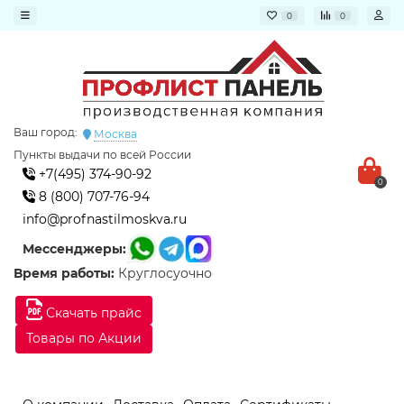
0
0
Ваш город:
Москва
Пункты выдачи по всей России
+7(495) 374-90-92
0
8 (800) 707-76-94
info@profnastilmoskva.ru
Мессенджеры:
Время работы:
Круглосуочно
Скачать прайс
Товары по Акции