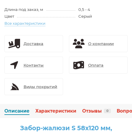
Длина под заказ, м
0,5 - 4
Цвет
Серый
Все характеристики
Доставка
О компании
Контакты
Оплата
Виды покрытий
Описание
Характеристики
Отзывы
Вопро
0
Забор-жалюзи S 58х120 мм,