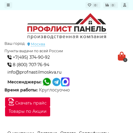
0
0
Ваш город:
Москва
Пункты выдачи по всей России
+7(495) 374-90-92
0
8 (800) 707-76-94
info@profnastilmoskva.ru
Мессенджеры:
Время работы:
Круглосуочно
Скачать прайс
Товары по Акции