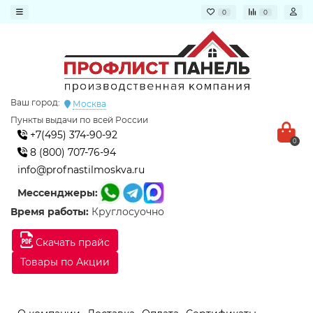
0
0
Ваш город:
Москва
Пункты выдачи по всей России
+7(495) 374-90-92
0
8 (800) 707-76-94
info@profnastilmoskva.ru
Мессенджеры:
Время работы:
Круглосуочно
Скачать прайс
Товары по Акции