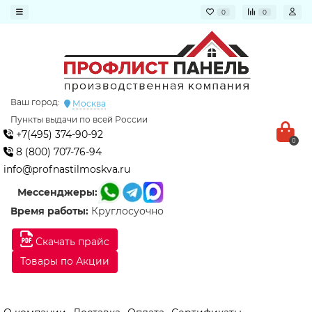
0
0
Ваш город:
Москва
Пункты выдачи по всей России
+7(495) 374-90-92
0
8 (800) 707-76-94
info@profnastilmoskva.ru
Мессенджеры:
Время работы:
Круглосуочно
Скачать прайс
Товары по Акции