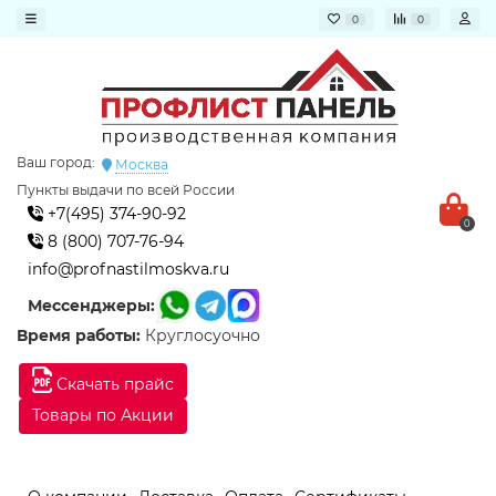
0
0
Ваш город:
Москва
Пункты выдачи по всей России
+7(495) 374-90-92
0
8 (800) 707-76-94
info@profnastilmoskva.ru
Мессенджеры:
Время работы:
Круглосуочно
Скачать прайс
Товары по Акции