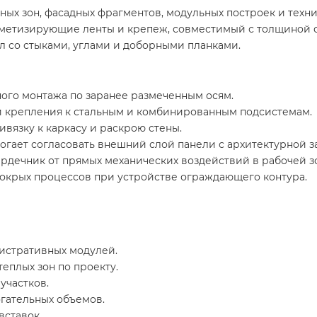
ных зон, фасадных фрагментов, модульных построек и техн
рметизирующие ленты и крепеж, совместимый с толщиной 
ал со стыками, углами и доборными планками.
ого монтажа по заранее размеченным осям.
 крепления к стальным и комбинированным подсистемам.
вязку к каркасу и раскрою стены.
гает согласовать внешний слой панели с архитектурной за
дечник от прямых механических воздействий в рабочей з
окрых процессов при устройстве ограждающего контура.
истративных модулей.
еплых зон по проекту.
участков.
гательных объемов.
вставок.