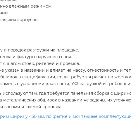
енно влажным режимом.
ний.
адских корпусов.
у и порядок разгрузки на площадке.
енка и фактуры наружного слоя.
т с шагом стоек, ригелей и проемов.
не указан в названии и влияет на массу, огнестойкость и те
бшивок в спецификации, если требуется расчет по жестко
камень с условиями влажности, УФ-нагрузкой и требовани
 используют там, где требуется панельная сборка с ширин
а металлических обшивок в названии не заданы, их уточняю
и зонами и схемой крепежа.
ерим ширину 450 мм, покрытие и монтажные комплектующи