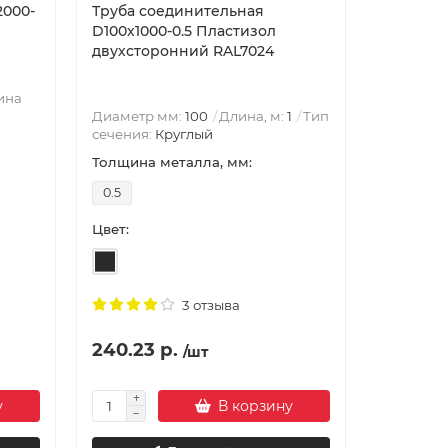
2000-
Труба соединительная
Воронка 
D100х1000-0.5 Пластизол
0.6 Пла
двухсторонний RAL7024
RAL7024
ина
Диаметр
Диаметр мм:
100
Длина, м:
1
Тип
Круглый
сечения:
Круглый
Воронка 
Толщина металла, мм:
Толщина 
0.5
0.6
Цвет:
Цвет:
3 отзыва
240.23 р.
218.84 
/шт
у
В корзину