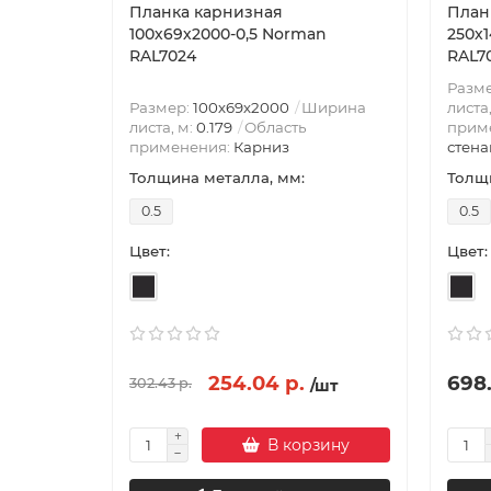
Планка карнизная
План
100х69х2000-0,5 Norman
250х
RAL7024
RAL7
Разм
Размер:
100х69х2000
Ширина
листа
листа, м:
0.179
Область
прим
применения:
Карниз
стена
Толщина металла, мм:
Толщи
0.5
0.5
Цвет:
Цвет:
254.04 р.
698.
302.43 р.
/шт
В корзину