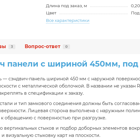
Длина под заказ, м
0,20
Цвет
Под
Все характеристики
вы
Вопрос-ответ
3
0
ч панели с шириной 450мм, под
ь — сэндвич-панель шириной 450 мм с наружной поверхност
кости с металлической оболочкой. В названии не указан R
акреплять в спецификации к заказу.
 стали и тип замкового соединения должны быть согласова
оверхности. Лицевая сторона выполнена с наружным поли
 к обращению с поверхностью при разгрузке.
о вертикальных стыков и подбор доборных элементов вокру
и визуальную стыковку карт на плоскости.