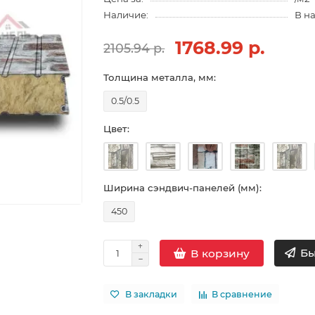
Наличие:
В н
1768.99 р.
2105.94 р.
Толщина металла, мм:
0.5/0.5
Цвет:
Ширина сэндвич-панелей (мм):
450
Бы
В корзину
В закладки
В сравнение