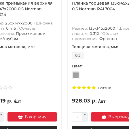
ка примыкания верхняя
Планка торцевая 135х145х
147х2000-0,5 Norman
0,5 Norman RAL7004
024
ер:
250х147х2000
Ширина
, м:
0.416
Область
Размер:
135х145х2000
Шир
енения:
Примыкание к
листа, м:
0.312
Область
м/трубам
применения:
Фронтон
на металла, мм:
Толщина металла, мм:
0.5
Цвет:
1 отзыв
19 р.
928.03 р.
/шт
/шт
В корзину
В корзин