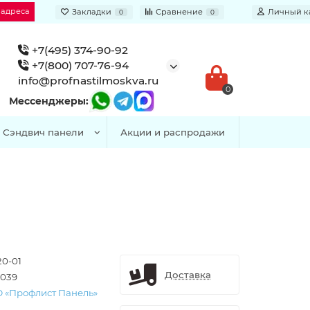
 адреса
Закладки
Сравнение
Личный к
0
0
+7(495) 374-90-92
+7(800) 707-76-94
info@profnastilmoskva.ru
0
Мессенджеры:
Сэндвич панели
Акции и распродажи
20-01
Доставка
039
 «Профлист Панель»