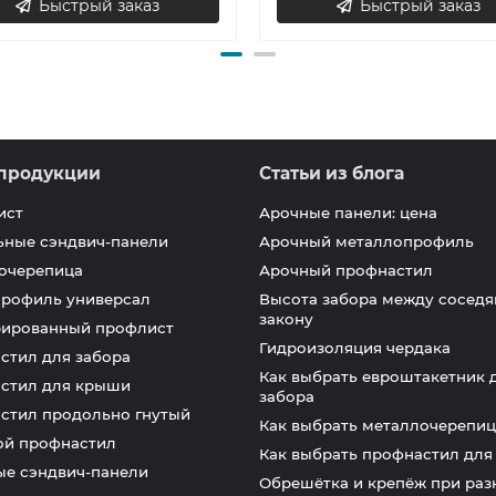
Быстрый заказ
Быстрый заказ
продукции
Статьи из блога
ист
Арочные панели: цена
ьные сэндвич-панели
Арочный металлопрофиль
очерепица
Арочный профнастил
профиль универсал
Высота забора между соседя
закону
ированный профлист
Гидроизоляция чердака
стил для забора
Как выбрать евроштакетник 
стил для крыши
забора
стил продольно гнутый
Как выбрать металлочерепиц
ой профнастил
Как выбрать профнастил дл
ые сэндвич-панели
Обрешётка и крепёж при раз