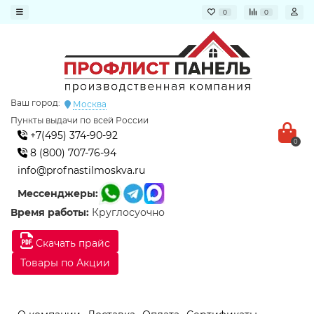
0
0
Ваш город:
Москва
Пункты выдачи по всей России
+7(495) 374-90-92
0
8 (800) 707-76-94
info@profnastilmoskva.ru
Мессенджеры:
Время работы:
Круглосуочно
Скачать прайс
Товары по Акции