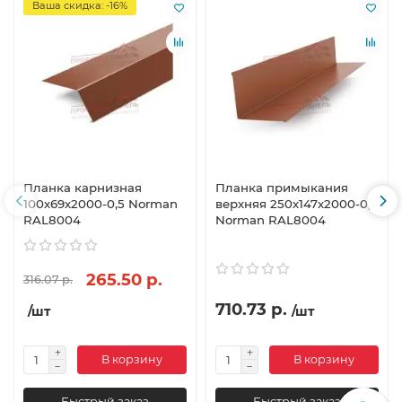
Ваша скидка: -16%
Планка карнизная
Планка примыкания
100х69х2000-0,5 Norman
верхняя 250х147х2000-0,5
RAL8004
Norman RAL8004
265.50 р.
316.07 р.
710.73 р.
/шт
/шт
В корзину
В корзину
Быстрый заказ
Быстрый заказ