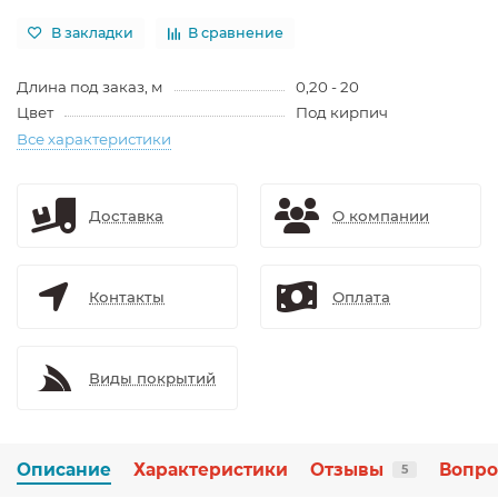
В закладки
В сравнение
Длина под заказ, м
0,20 - 20
Цвет
Под кирпич
Все характеристики
Доставка
О компании
Контакты
Оплата
Виды покрытий
Описание
Характеристики
Отзывы
Вопро
5