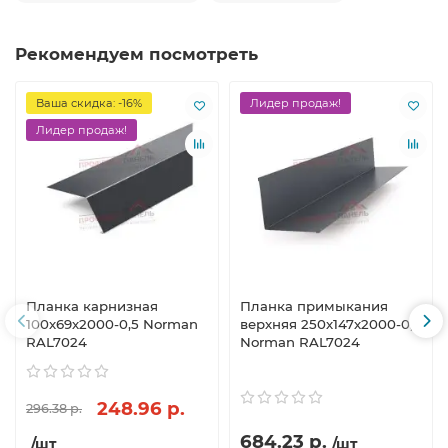
Рекомендуем посмотреть
Ваша скидка: -16%
Лидер продаж!
Лидер продаж!
Планка карнизная
Планка примыкания
100х69х2000-0,5 Norman
верхняя 250х147х2000-0,5
RAL7024
Norman RAL7024
248.96 р.
296.38 р.
684.23 р.
/шт
/шт