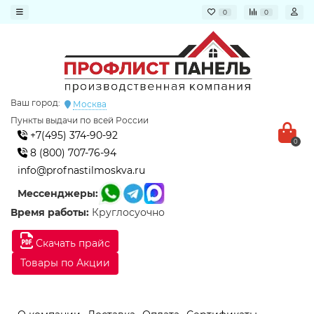
0
0
Ваш город:
Москва
Пункты выдачи по всей России
+7(495) 374-90-92
0
8 (800) 707-76-94
info@profnastilmoskva.ru
Мессенджеры:
Время работы:
Круглосуочно
Скачать прайс
Товары по Акции