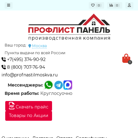
0
0
Ваш город:
Москва
Пункты выдачи по всей России
+7(495) 374-90-92
0
8 (800) 707-76-94
info@profnastilmoskva.ru
Мессенджеры:
Время работы:
Круглосуочно
Скачать прайс
Товары по Акции