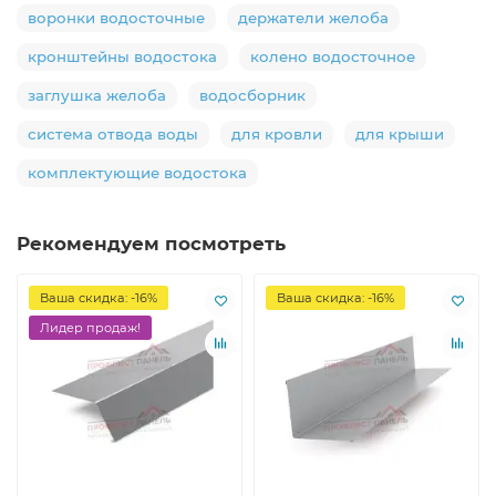
воронки водосточные
держатели желоба
кронштейны водостока
колено водосточное
заглушка желоба
водосборник
система отвода воды
для кровли
для крыши
комплектующие водостока
Рекомендуем посмотреть
Ваша скидка: -16%
Ваша скидка: -16%
Лидер продаж!