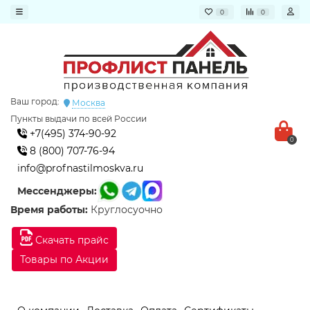
0
0
Ваш город:
Москва
Пункты выдачи по всей России
+7(495) 374-90-92
0
8 (800) 707-76-94
info@profnastilmoskva.ru
Мессенджеры:
Время работы:
Круглосуочно
Скачать прайс
Товары по Акции