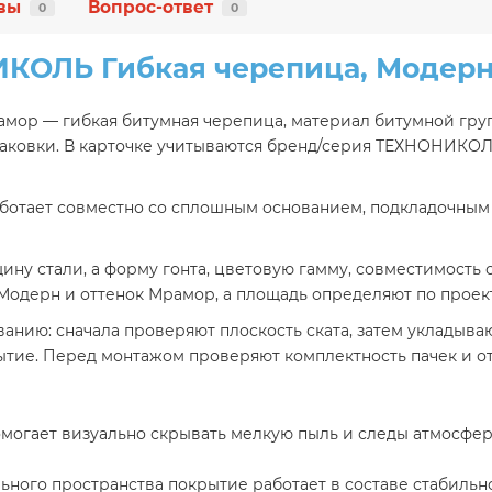
вы
Вопрос-ответ
0
0
КОЛЬ Гибкая черепица, Модерн
мор — гибкая битумная черепица, материал битумной груп
паковки. В карточке учитываются бренд/серия ТЕХНОНИКОЛ
работает совместно со сплошным основанием, подкладочным
ну стали, а форму гонта, цветовую гамму, совместимость
Модерн и оттенок Мрамор, а площадь определяют по проект
нию: сначала проверяют плоскость ската, затем укладыва
ытие. Перед монтажом проверяют комплектность пачек и о
огает визуально скрывать мелкую пыль и следы атмосферн
ного пространства покрытие работает в составе стабильн