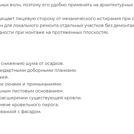
ных волн, поэтому его удобно применять на архитектурных
ищает лицевую сторону от механического истирания при о
для локального ремонта отдельных участков без демонтаж
дности при монтаже на протяженных плоскостях.
снижению шума от осадков.
тандартными доборными планками.
жей.
ми окнами и примыканиями.
шным листовым основанием.
 расширении существующей кровли.
мене кровельного пирога.
ованной с фасадом.