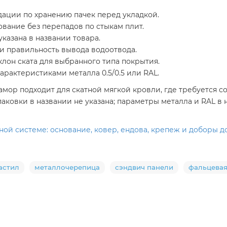
ации по хранению пачек перед укладкой.
ование без перепадов по стыкам плит.
казана в названии товара.
и правильность вывода водоотвода.
он ската для выбранного типа покрытия.
рактеристиками металла 0.5/0.5 или RAL.
р подходит для скатной мягкой кровли, где требуется со
ковки в названии не указана; параметры металла и RAL в 
й системе: основание, ковер, ендова, крепеж и доборы до
астил
металлочерепица
сэндвич панели
фальцевая