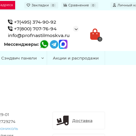
 адреса
Закладки
Сравнение
Личный к
0
0
+7(495) 374-90-92
+7(800) 707-76-94
info@profnastilmoskva.ru
0
Мессенджеры:
Сэндвич панели
Акции и распродажи
29-01
Доставка
2729274
нониколь
аличии