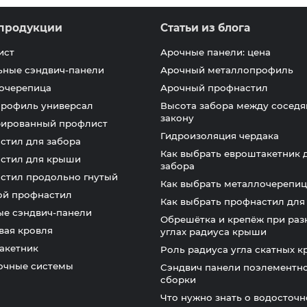
продукции
Статьи из блога
ист
Арочные панели: цена
ьные сэндвич-панели
Арочный металлопрофиль
очерепица
Арочный профнастил
профиль универсал
Высота забора между соседя
закону
ированный профлист
Гидроизоляция чердака
стил для забора
Как выбрать евроштакетник 
стил для крыши
забора
стил продольно гнутый
Как выбрать металлочерепиц
ой профнастил
Как выбрать профнастил дл
ые сэндвич-панели
Обрешётка и крепёж при раз
вая кровля
углах радиуса крыши
акетник
Роль радиуса угла скатных 
очные системы
Сэндвич панели поэлементн
сборки
Что нужно знать о водосточ