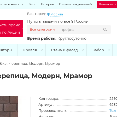
татьи и новости
Блог
Галерея
Отзывы покупателей
Контакты и
Ваш город:
Москва
Пункты выдачи по всей России
чать прайс
Все категории
ы по Акции
Время работы:
Круглосуточно
ляторы
Кровля
Стена и фасад
Забор
кая черепица, Модерн, Мрамор
репица, Модерн, Мрамор
Код товара:
259
Артикул:
623
Производитель:
Тех
Наличие:
В н