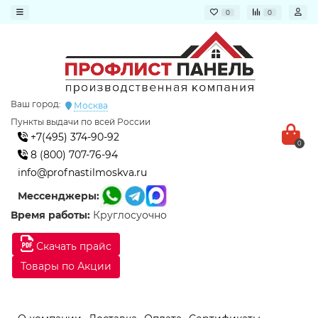
0
0
Ваш город:
Москва
Пункты выдачи по всей России
+7(495) 374-90-92
0
8 (800) 707-76-94
info@profnastilmoskva.ru
Мессенджеры:
Время работы:
Круглосуочно
Скачать прайс
Товары по Акции