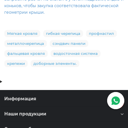
коньков, чтобы закупка соответствовала фактической
геометрии крыши.
Мягкая кровля
гибкая черепица
профнастил
металлочерепица
сэндвич панели
фальцевая кровля
водосточная система
крепежи
доборные элементы.
Информация
Наши продукции