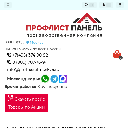
0
0
Ваш город:
Москва
Пункты выдачи по всей России
+7(495) 374-90-92
0
8 (800) 707-76-94
info@profnastilmoskva.ru
Мессенджеры:
Время работы:
Круглосуочно
Скачать прайс
Товары по Акции