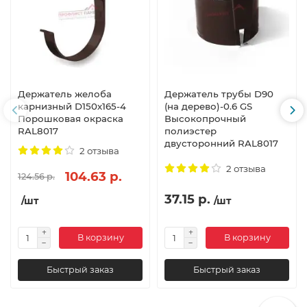
Держатель желоба
Держатель трубы D90
карнизный D150х165-4
(на дерево)-0.6 GS
Порошковая окраска
Высокопрочный
RAL8017
полиэстер
двусторонний RAL8017
2 отзыва
2 отзыва
104.63 р.
124.56 р.
37.15 р.
/шт
/шт
В корзину
В корзину
Быстрый заказ
Быстрый заказ