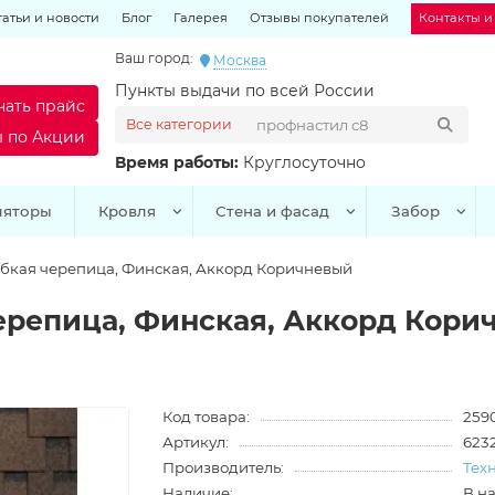
татьи и новости
Блог
Галерея
Отзывы покупателей
Контакты и
Ваш город:
Москва
Пункты выдачи по всей России
чать прайс
Все категории
ы по Акции
Время работы:
Круглосуточно
ляторы
Кровля
Стена и фасад
Забор
кая черепица, Финская, Аккорд Коричневый
репица, Финская, Аккорд Кори
Код товара:
2590
Артикул:
623
Производитель:
Тех
Наличие:
В н