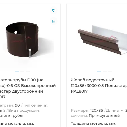
атель трубы D90 (на
Желоб водосточный
во)-0.6 GS Высокопрочный
120х86х3000-0.5 Полиэсте
эстер двусторонний
RAL8017
017
етр мм:
90
Тип сечения:
лый
Вид продукции:
Размеры:
120х86
Длина, м:
тель трубы
сечения:
Прямоугольный
на металла, мм:
Толщина металла, мм: