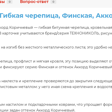
вы
Вопрос-ответ
0
0
ибкая черепица, Финская, Акк
орд Коричневый — гибкая битумная черепица, кровельная
. В карточке учитываются бренд/серия ТЕХНОНИКОЛЬ, рисун
на изгиб без жесткого металлического листа; это удобно 
пица, профлист и мягкая кровля, эту позицию выделяют от
ции фиксируют серию Финская и оттенок Аккорд Коричневый
 нахлеста и крепление проверяются до закрытия следующей
истовым металлом: у него иная схема крепления и водоотв
ным настилом и подкладочными коврами, что упрощает фо
иции задан оттенок Аккорд Коричневый.