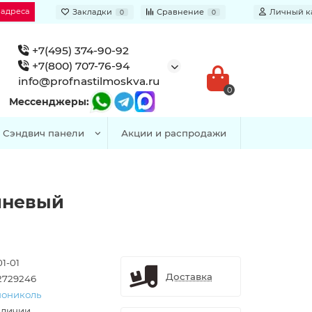
 адреса
Закладки
Сравнение
Личный к
0
0
+7(495) 374-90-92
+7(800) 707-76-94
info@profnastilmoskva.ru
0
Мессенджеры:
Сэндвич панели
Акции и распродажи
чневый
1-01
Доставка
2729246
нониколь
аличии