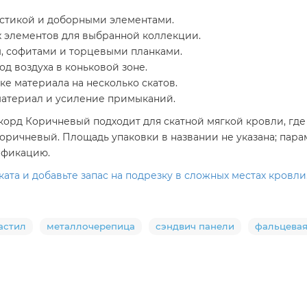
астикой и доборными элементами.
 элементов для выбранной коллекции.
м, софитами и торцевыми планками.
д воздуха в коньковой зоне.
ке материала на несколько скатов.
материал и усиление примыканий.
рд Коричневый подходит для скатной мягкой кровли, где 
оричневый. Площадь упаковки в названии не указана; пар
цификацию.
ата и добавьте запас на подрезку в сложных местах кровли
астил
металлочерепица
сэндвич панели
фальцевая