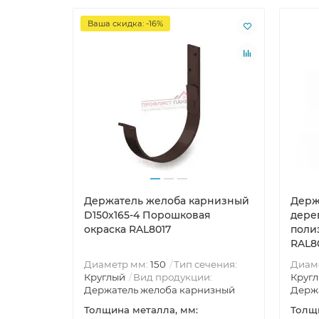
Ваша скидка: -16%
Держатель желоба карнизный
Держ
D150х165-4 Порошковая
дере
окраска RAL8017
поли
RAL8
Диаметр мм:
150
Тип сечения:
Диам
Круглый
Вид продукции:
Круг
Держатель желоба карнизный
Держа
Толщина металла, мм:
Толщи