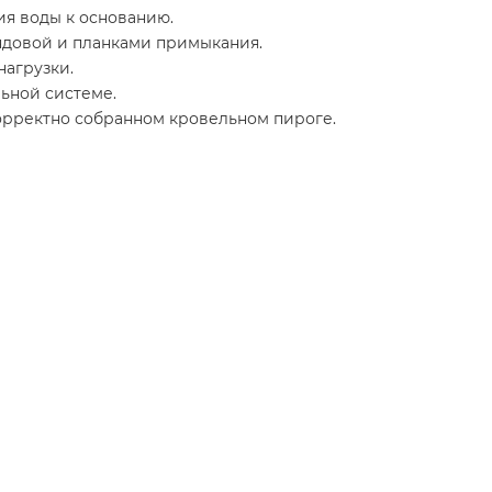
ия воды к основанию.
ндовой и планками примыкания.
нагрузки.
ьной системе.
орректно собранном кровельном пироге.