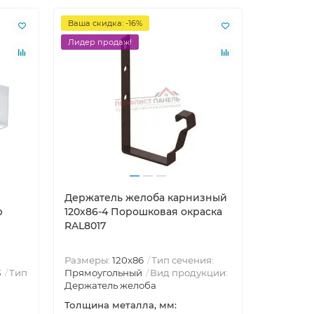
Ваша скидка: -16%
Лидер продаж!
Держатель желоба карнизный
р
120х86-4 Порошковая окраска
RAL8017
Размеры:
120х86
Тип сечения:
3
Тип
Прямоугольный
Вид продукции:
Держатель желоба
Толщина металла, мм: