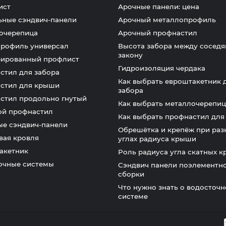
ист
Арочные панели: цена
ьные сэндвич-панели
Арочный металлопрофиль
очерепица
Арочный профнастил
профиль универсал
Высота забора между соседя
закону
ированный профлист
Гидроизоляция чердака
стил для забора
Как выбрать евроштакетник 
стил для крыши
забора
стил продольно гнутый
Как выбрать металлочерепиц
ой профнастил
Как выбрать профнастил дл
ые сэндвич-панели
Обрешётка и крепёж при раз
вая кровля
углах радиуса крыши
акетник
Роль радиуса угла скатных 
очные системы
Сэндвич панели поэлементн
сборки
Что нужно знать о водосточ
системе