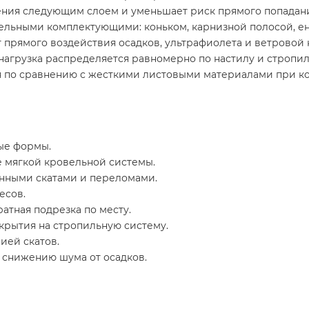
ления следующим слоем и уменьшает риск прямого попадан
льными комплектующими: коньком, карнизной полосой, е
прямого воздействия осадков, ультрафиолета и ветровой 
агрузка распределяется равномерно по настилу и стропил
 по сравнению с жесткими листовыми материалами при к
ые формы.
е мягкой кровельной системы.
нными скатами и переломами.
есов.
ратная подрезка по месту.
крытия на стропильную систему.
ией скатов.
снижению шума от осадков.