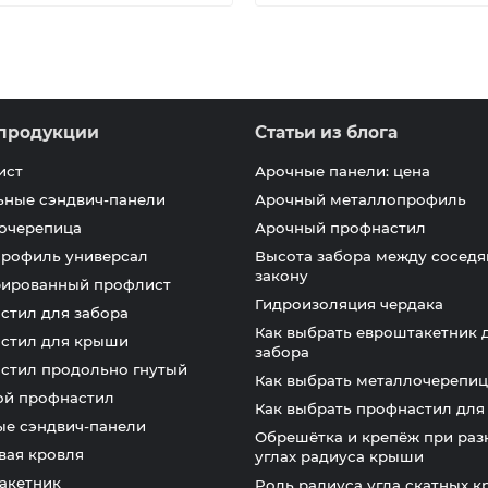
продукции
Статьи из блога
ист
Арочные панели: цена
ьные сэндвич-панели
Арочный металлопрофиль
очерепица
Арочный профнастил
профиль универсал
Высота забора между соседя
закону
ированный профлист
Гидроизоляция чердака
стил для забора
Как выбрать евроштакетник 
стил для крыши
забора
стил продольно гнутый
Как выбрать металлочерепиц
ой профнастил
Как выбрать профнастил дл
ые сэндвич-панели
Обрешётка и крепёж при раз
вая кровля
углах радиуса крыши
акетник
Роль радиуса угла скатных 