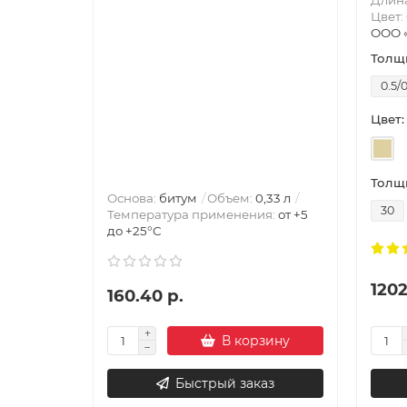
Длина
Цвет:
ООО 
Толщи
0.5/0
Цвет:
Толщи
Основа:
битум
Объем:
0,33 л
30
Температура применения:
от +5
до +25°С
1202
160.40 р.
В корзину
Быстрый заказ