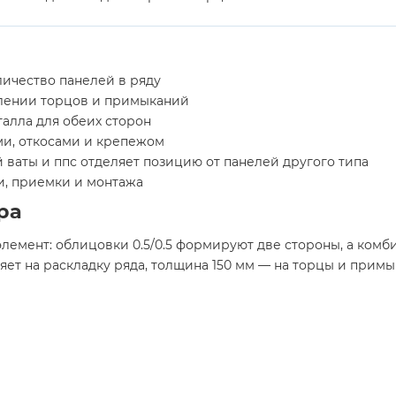
личество панелей в ряду
млении торцов и примыканий
талла для обеих сторон
ами, откосами и крепежом
ваты и ппс отделяет позицию от панелей другого типа
и, приемки и монтажа
ра
элемент: облицовки 0.5/0.5 формируют две стороны, а ком
ет на раскладку ряда, толщина 150 мм — на торцы и примык