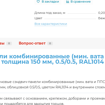
В закладки
В сравнение
Длина под заказ, м
0,20
Цвет
Беж
Все характеристики
вы
Вопрос-ответ
0
0
и комбинированные (мин. вата 
толщина 150 мм, 0.5/0.5, RAL1014
овые сэндвич-панели комбинированные (мин. вата и ППС), ш
 мм, облицовкой 0.5/0.5, цветом RAL1014 и внутренним слое
м связывают с основанием, крепежом, доборами и проемам
и понадобятся для закрытия торцов.