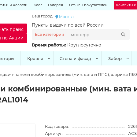
татьи и новости
Блог
Галерея
Отзывы покупателей
Контакты и
Ваш город:
Москва
Пункты выдачи по всей России
чать прайс
Все категории
ы по Акции
Время работы:
Круглосуточно
ляторы
Кровля
Стена и фасад
Забор
ндвич-панели комбинированные (мин. вата и ППС), ширина 1160 м
и комбинированные (мин. вата и
RAL1014
Код товара:
5261
Артикул:
АСS