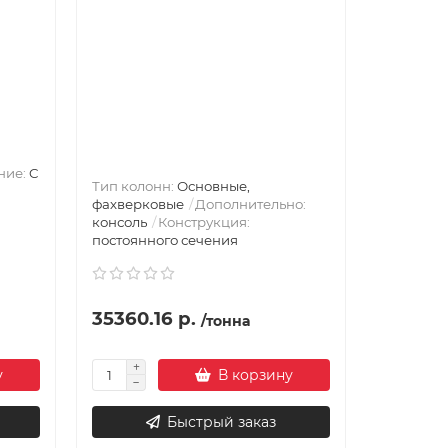
ние:
C
Тип колонн:
Основные,
фахверковые
Дополнительно:
консоль
Конструкция:
постоянного сечения
35360.16 р.
/тонна
у
В корзину
Быстрый заказ