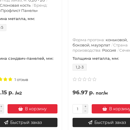
 под заказ, м:
0,20 - 20
Слоновая кость
Бренд:
«Профлист Панель»
на металла, мм:
.5
Форма прогона:
коньковой,
боковой, мауэрлат
Страна
производства:
Россия
Сече
на сэндвич-панелей, мм:
Толщина металла, мм:
1,2-3
1 отзыв
.15 р.
96.97 р.
/м2
пог/м
В корзину
В корзин
Быстрый заказ
Быстрый заказ