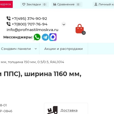
 адреса
Закладки
Сравнение
Личный к
0
0
+7(495) 374-90-92
+7(800) 707-76-94
info@profnastilmoskva.ru
0
Мессенджеры:
Сэндвич панели
Акции и распродажи
м, толщина 150 мм, 0.5/0.5, RAL1014
 ППС), ширина 1160 мм,
8-01
Доставка
P-0846