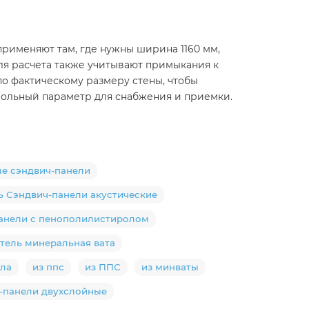
рименяют там, где нужны ширина 1160 мм,
Для расчета также учитывают примыкания к
по фактическому размеру стены, чтобы
нтрольный параметр для снабжения и приемки.
ые сэндвич-панели
ь Сэндвич-панели акустические
панели с пенополилистиролом
тель минеральная вата
ола
из ппс
из ППС
из минваты
-панели двухслойные