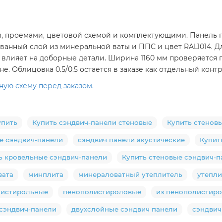
, проемами, цветовой схемой и комплектующими. Панель п
рованный слой из минеральной ваты и ППС и цвет RAL1014. 
м влияет на доборные детали. Ширина 1160 мм проверяется 
е. Облицовка 0.5/0.5 остается в заказе как отдельный ко
ную схему перед заказом.
упить
Купить сэндвич-панели стеновые
Купить стенов
е сэндвич-панели
сэндвич панели акустические
Купит
ь кровельные сэндвич-панели
Купить стеновые сэндвич-
вата
минплита
минераловатный утеплитель
утепли
листирольные
пенополистироловые
из пенополистир
сэндвич-панели
двухслойные сэндвич панели
сэндвич