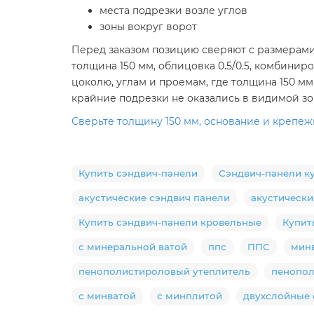
места подрезки возле углов
зоны вокруг ворот
Перед заказом позицию сверяют с размерами
толщина 150 мм, облицовка 0.5/0.5, комбини
цоколю, углам и проемам, где толщина 150 м
крайние подрезки не оказались в видимой зон
Сверьте толщину 150 мм, основание и крепеж
Купить сэндвич-панели
Сэндвич-панели к
акустические сэндвич панели
акустически
Купить сэндвич-панели кровельные
Купит
с минеральной ватой
ппс
ППС
мин
пенополистироловый утеплитель
пенопо
с минватой
с минплитой
двухслойные 