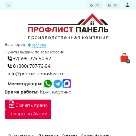
0
0
Ваш город:
Москва
Пункты выдачи по всей России
+7(495) 374-90-92
0
8 (800) 707-76-94
info@profnastilmoskva.ru
Мессенджеры:
Время работы:
Круглосуочно
Скачать прайс
Товары по Акции