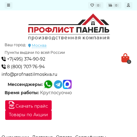
0
0
Ваш город:
Москва
Пункты выдачи по всей России
+7(495) 374-90-92
0
8 (800) 707-76-94
info@profnastilmoskva.ru
Мессенджеры:
Время работы:
Круглосуочно
Скачать прайс
Товары по Акции