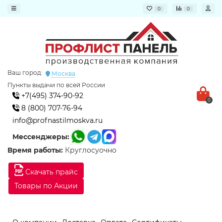
0
0
Ваш город:
Москва
Пункты выдачи по всей России
+7(495) 374-90-92
0
8 (800) 707-76-94
info@profnastilmoskva.ru
Мессенджеры:
Время работы:
Круглосуочно
Скачать прайс
Товары по Акции