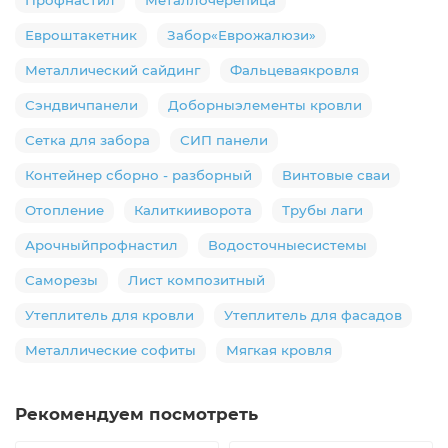
Профнастил
Металлочерепица
Евроштакетник
Забор«Еврожалюзи»
Металлический сайдинг
Фальцеваякровля
Сэндвичпанели
Доборныэлементы кровли
Сетка для забора
СИП панели
Контейнер сборно - разборный
Винтовые сваи
Отопление
Калиткииворота
Трубы лаги
Арочныйпрофнастил
Водосточныесистемы
Саморезы
Лист композитный
Утеплитель для кровли
Утеплитель для фасадов
Металлические софиты
Мягкая кровля
Рекомендуем посмотреть