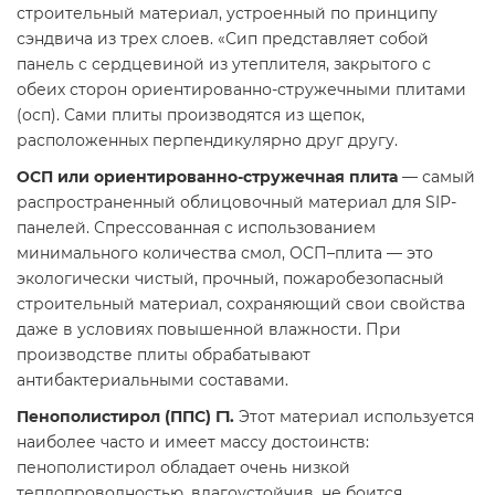
строительный материал, устроенный по принципу
сэндвича из трех слоев. «Сип представляет собой
панель с сердцевиной из утеплителя, закрытого с
обеих сторон ориентированно-стружечными плитами
(осп). Сами плиты производятся из щепок,
расположенных перпендикулярно друг другу.
ОСП или ориентированно-стружечная плита
— самый
распространенный облицовочный материал для SIP-
панелей. Спрессованная с использованием
минимального количества смол, ОСП–плита — это
экологически чистый, прочный, пожаробезопасный
строительный материал, сохраняющий свои свойства
даже в условиях повышенной влажности. При
производстве плиты обрабатывают
антибактериальными составами.
Пенополистирол (ППС) Г1.
Этот материал используется
наиболее часто и имеет массу достоинств:
пенополистирол обладает очень низкой
теплопроводностью, влагоустойчив, не боится