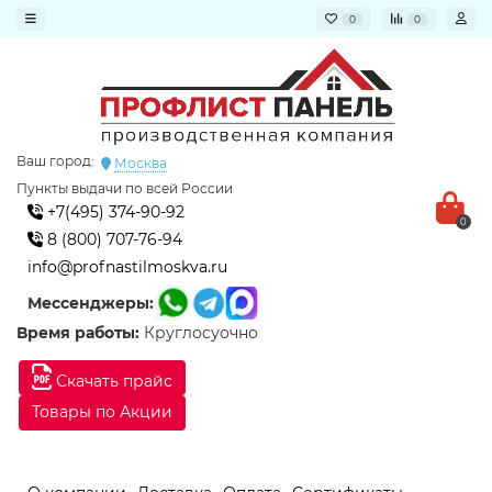
0
0
Ваш город:
Москва
Пункты выдачи по всей России
+7(495) 374-90-92
0
8 (800) 707-76-94
info@profnastilmoskva.ru
Мессенджеры:
Время работы:
Круглосуочно
Скачать прайс
Товары по Акции