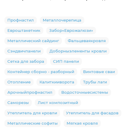
Профнастил
Металлочерепица
Евроштакетник
Забор«Еврожалюзи»
Металлический сайдинг
Фальцеваякровля
Сэндвичпанели
Доборныэлементы кровли
Сетка для забора
СИП панели
Контейнер сборно - разборный
Винтовые сваи
Отопление
Калиткииворота
Трубы лаги
Арочныйпрофнастил
Водосточныесистемы
Саморезы
Лист композитный
Утеплитель для кровли
Утеплитель для фасадов
Металлические софиты
Мягкая кровля