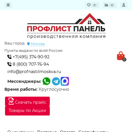
0
0
Ваш город:
Москва
Пункты выдачи по всей России
+7(495) 374-90-92
0
8 (800) 707-76-94
info@profnastilmoskva.ru
Мессенджеры:
Время работы:
Круглосуочно
Скачать прайс
Товары по Акции