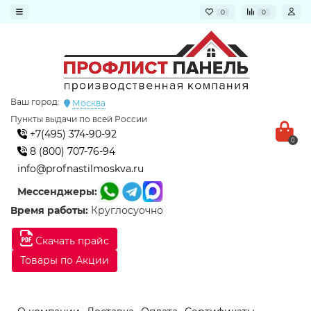
0
0
Ваш город:
Москва
Пункты выдачи по всей России
+7(495) 374-90-92
0
8 (800) 707-76-94
info@profnastilmoskva.ru
Мессенджеры:
Время работы:
Круглосуочно
Скачать прайс
Товары по Акции