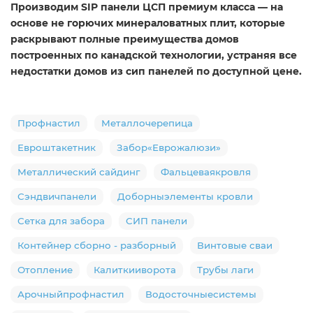
Производим SIP панели ЦСП премиум класса — на
основе не горючих минераловатных плит, которые
раскрывают полные преимущества домов
построенных по канадской технологии, устраняя все
недостатки домов из сип панелей по доступной цене.
Профнастил
Металлочерепица
Евроштакетник
Забор«Еврожалюзи»
Металлический сайдинг
Фальцеваякровля
Сэндвичпанели
Доборныэлементы кровли
Сетка для забора
СИП панели
Контейнер сборно - разборный
Винтовые сваи
Отопление
Калиткииворота
Трубы лаги
Арочныйпрофнастил
Водосточныесистемы