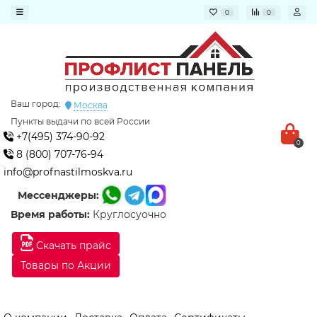
0
0
Ваш город:
Москва
Пункты выдачи по всей России
+7(495) 374-90-92
0
8 (800) 707-76-94
info@profnastilmoskva.ru
Мессенджеры:
Время работы:
Круглосуочно
Скачать прайс
Товары по Акции