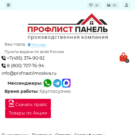
0
0
Ваш город:
Москва
Пункты выдачи по всей России
+7(495) 374-90-92
0
8 (800) 707-76-94
info@profnastilmoskva.ru
Мессенджеры:
Время работы:
Круглосуочно
Скачать прайс
Товары по Акции