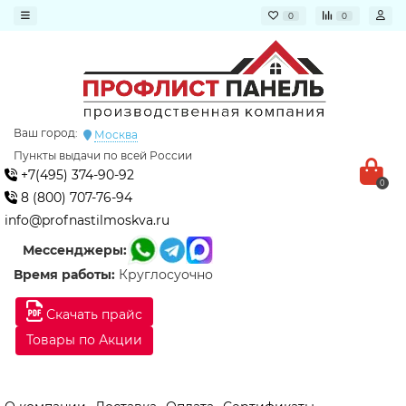
0
0
Ваш город:
Москва
Пункты выдачи по всей России
+7(495) 374-90-92
0
8 (800) 707-76-94
info@profnastilmoskva.ru
Мессенджеры:
Время работы:
Круглосуочно
Скачать прайс
Товары по Акции