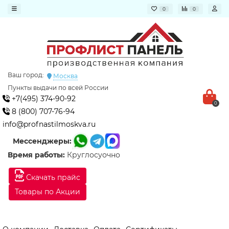
0
0
Ваш город:
Москва
Пункты выдачи по всей России
+7(495) 374-90-92
0
8 (800) 707-76-94
info@profnastilmoskva.ru
Мессенджеры:
Время работы:
Круглосуочно
Скачать прайс
Товары по Акции