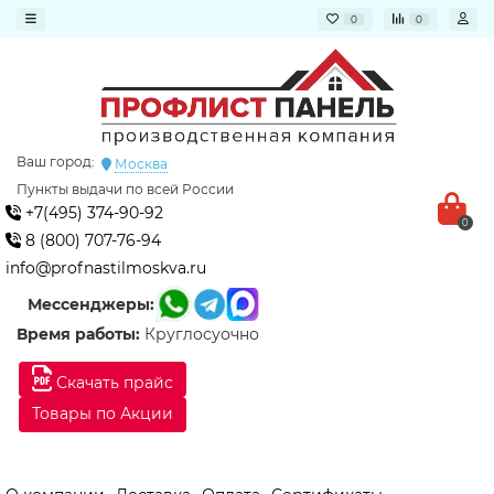
0
0
Ваш город:
Москва
Пункты выдачи по всей России
+7(495) 374-90-92
0
8 (800) 707-76-94
info@profnastilmoskva.ru
Мессенджеры:
Время работы:
Круглосуочно
Скачать прайс
Товары по Акции