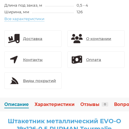
Длина под заказ, м
0,5 - 4
Ширина, мм
126
Все характеристики
Доставка
О компании
Контакты
Оплата
Виды покрытий
Описание
Характеристики
Отзывы
Вопро
0
Штакетник металлический EVO-O
19х126-0.5 PURMAN Tourmalin