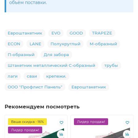
объём поставки.
Евроштакетник
EVO
GOOD
TRAPEZE
ECON
LANE
Полукруглый
М-образный
П-образный
Для забора
Штакетник металлический С-образный
трубы
лаги
сваи
крепежи.
ООО "Профлист Панель"
Евроштакетник
Рекомендуем посмотреть
Ваша скидка: -16%
Лидер продаж!
Лидер продаж!