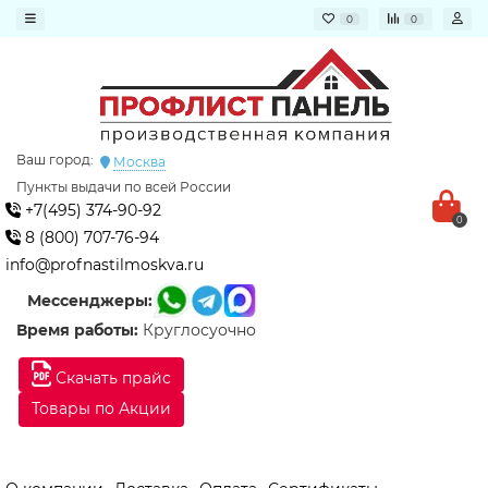
0
0
Ваш город:
Москва
Пункты выдачи по всей России
+7(495) 374-90-92
0
8 (800) 707-76-94
info@profnastilmoskva.ru
Мессенджеры:
Время работы:
Круглосуочно
Скачать прайс
Товары по Акции