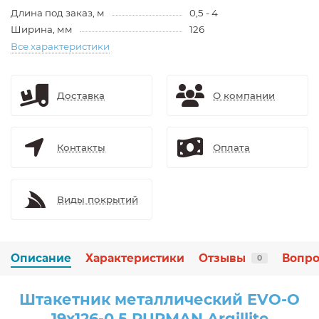
Длина под заказ, м
0,5 - 4
Ширина, мм
126
Все характеристики
Доставка
О компании
Контакты
Оплата
Виды покрытий
Описание
Характеристики
Отзывы
Вопро
0
Штакетник металлический EVO-O
19х126-0.5 PURMAN Argillite