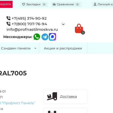
 адреса
Закладки
Сравнение
Личный к
0
0
+7(495) 374-90-92
+7(800) 707-76-94
info@profnastilmoskva.ru
0
Мессенджеры:
Сэндвич панели
Акции и распродажи
RAL7005
8-01
Доставка
71
 "Профлист Панель"
. м