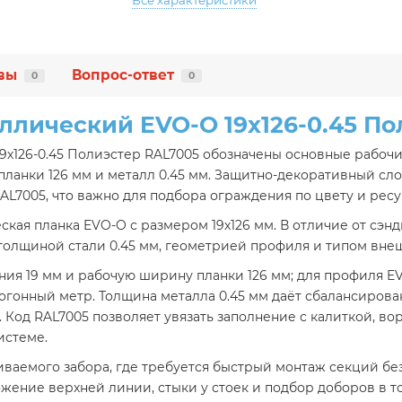
Все характеристики
вы
Вопрос-ответ
0
0
ллический EVO-O 19х126-0.45 По
9х126-0.45 Полиэстер RAL7005 обозначены основные рабочи
планки 126 мм и металл 0.45 мм. Защитно-декоративный с
AL7005, что важно для подбора ограждения по цвету и ресу
кая планка EVO-O с размером 19х126 мм. В отличие от сэнд
толщиной стали 0.45 мм, геометрией профиля и типом вне
ния 19 мм и рабочую ширину планки 126 мм; для профиля 
огонный метр. Толщина металла 0.45 мм даёт сбалансирова
. Код RAL7005 позволяет увязать заполнение с калиткой, 
истеме.
ваемого забора, где требуется быстрый монтаж секций бе
ение верхней линии, стыки у стоек и подбор доборов в то