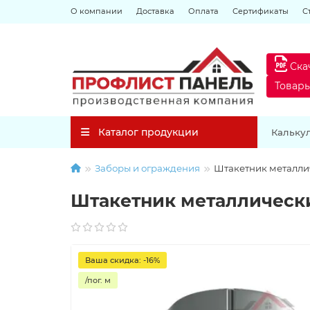
О компании
Доставка
Оплата
Сертификаты
С
Ска
Товар
Каталог продукции
Кальку
Заборы и ограждения
Штакетник металлич
Штакетник металлически
Ваша скидка: -16%
/пог. м