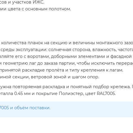
сов и участков ИЖС.
ии цвета с основным полотном.
 количества планок на секцию и величины монтажного зазо
реды эксплуатации: солнечная сторона, влажность, частот
авляйте его с воротами, доборными элементами и фасадной
 геометрию лаг до заказа партии, чтобы исключить перера
ринятой раскладке пролёта и типу крепления к лагам.
иной секции, ветровой зоной и шагом опор.
нужна повторяемая раскладка и понятный подбор крепежа. 
талла 0.45 мм и покрытие Полиэстер, цвет RAL7005.
7005 и объём поставки.