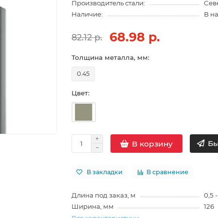
Производитель стали:
Сев
Наличие:
В н
68.98 р.
82.12 р.
Толщина металла, мм:
0.45
Цвет:
Бы
В корзину
В закладки
В сравнение
Длина под заказ, м
0,5 -
Ширина, мм
126