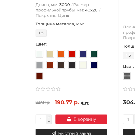
Длина, мм:
3000
Размер
профильной трубы, мм:
40х20
Покрытие:
Цинк
Толщина металла, мм:
Длина
профи
1.5
Покр
Цвет:
Толщи
1.5
Цвет:
190.77 р.
304.
227.11 р.
/шт.
В корзину
Быстрый заказ