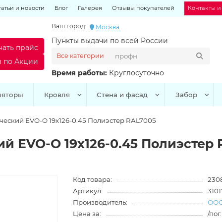
татьи и новости
Блог
Галерея
Отзывы покупателей
Контакты и
Ваш город:
Москва
Пункты выдачи по всей России
чать прайс
Все категории
ы по Акции
Время работы:
Круглосуточно
ляторы
Кровля
Стена и фасад
Забор
еский EVO-O 19х126-0.45 Полиэстер RAL7005
й EVO-O 19х126-0.45 Полиэстер 
Код товара:
230
Артикул:
3101
Производитель:
ООО
Цена за:
/пог