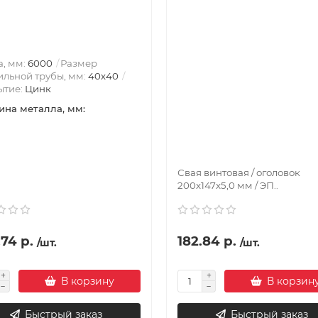
, мм:
6000
Размер
льной трубы, мм:
40х40
ытие:
Цинк
на металла, мм:
Свая винтовая / оголовок
200x147x5,0 мм / ЭП..
74 р.
182.84 р.
/шт.
/шт.
В корзину
В корзин
Быстрый заказ
Быстрый заказ