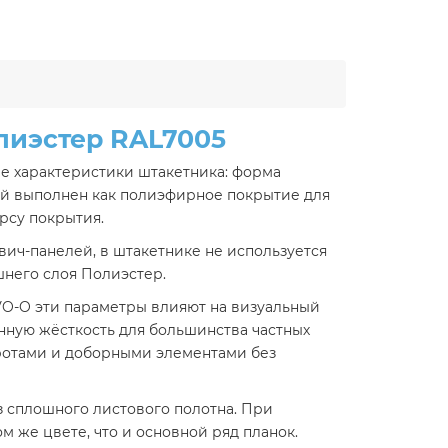
лиэстер RAL7005
е характеристики штакетника: форма
лой выполнен как полиэфирное покрытие для
рсу покрытия.
вич-панелей, в штакетнике не используется
шнего слоя Полиэстер.
EVO-O эти параметры влияют на визуальный
нную жёсткость для большинства частных
воротами и доборными элементами без
з сплошного листового полотна. При
м же цвете, что и основной ряд планок.