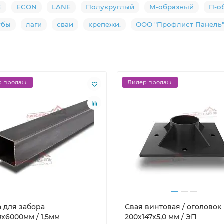
E
ECON
LANE
Полукруглый
М-образный
П-о
убы
лаги
сваи
крепежи.
ООО "Профлист Панель
 продаж!
Лидер продаж!
а для забора
Свая винтовая / оголовок
x6000мм / 1,5мм
200x147x5,0 мм / ЭП