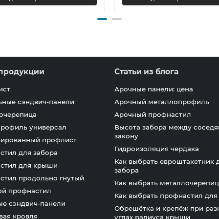
продукции
Статьи из блога
ист
Арочные панели: цена
ьные сэндвич-панели
Арочный металлопрофиль
очерепица
Арочный профнастил
профиль универсал
Высота забора между соседя
закону
ированный профлист
Гидроизоляция чердака
стил для забора
Как выбрать евроштакетник 
стил для крыши
забора
стил продольно гнутый
Как выбрать металлочерепиц
ой профнастил
Как выбрать профнастил дл
ые сэндвич-панели
Обрешётка и крепёж при раз
вая кровля
углах радиуса крыши