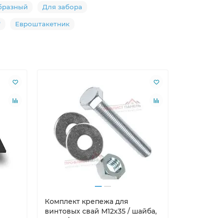
бразный
Для забора
"
Евроштакетник
Лидер пр
Комплект крепежа для
Саморезы
винтовых свай М12х35 / шайба,