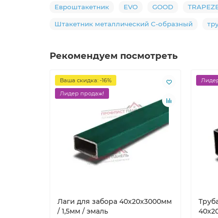
Евроштакетник
EVO
GOOD
TRAPEZ
Штакетник металлический С-образный
тр
Рекомендуем посмотреть
Ваша скидка: -16%
Лидер
Лидер продаж!
Лаги для забора 40х20x3000мм
Труб
/ 1,5мм / эмаль
40х20