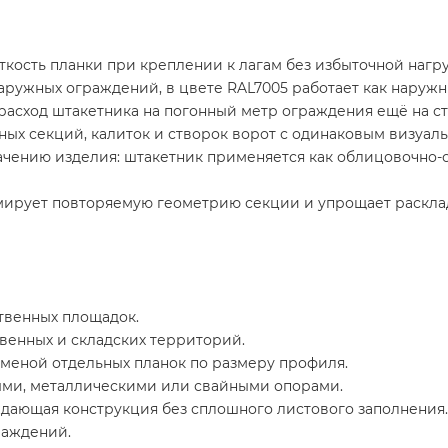
ткость планки при креплении к лагам без избыточной нагру
ружных ограждений, в цвете RAL7005 работает как наруж
расход штакетника на погонный метр ограждения ещё на с
ных секций, калиток и створок ворот с одинаковым визуал
начению изделия: штакетник применяется как облицовочно-
мирует повторяемую геометрию секции и упрощает расклад
твенных площадок.
венных и складских территорий.
меной отдельных планок по размеру профиля.
ми, металлическими или свайными опорами.
дающая конструкция без сплошного листового заполнения.
раждений.