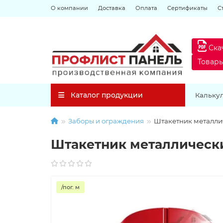
О компании
Доставка
Оплата
Сертификаты
С
Ска
Товар
Каталог продукции
Кальку
Заборы и ограждения
Штакетник металлич
Штакетник металлически
/пог. м