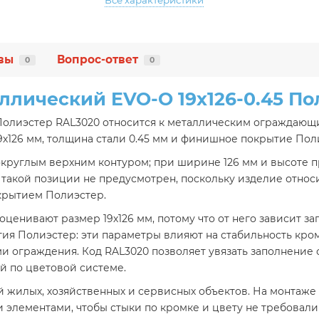
Все характеристики
вы
Вопрос-ответ
0
0
ллический EVO-O 19х126-0.45 По
 Полиэстер RAL3020 относится к металлическим ограждающ
9х126 мм, толщина стали 0.45 мм и финишное покрытие Пол
круглым верхним контуром; при ширине 126 мм и высоте п
 в такой позиции не предусмотрен, поскольку изделие отно
крытием Полиэстер.
енивают размер 19х126 мм, потому что от него зависит за
ытия Полиэстер: эти параметры влияют на стабильность кро
и ограждения. Код RAL3020 позволяет увязать заполнение
й по цветовой системе.
 жилых, хозяйственных и сервисных объектов. На монтаже в
элементами, чтобы стыки по кромке и цвету не требовали