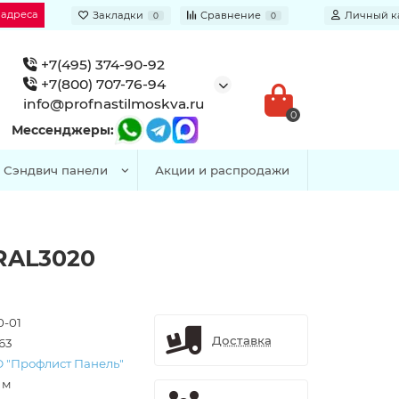
 адреса
Закладки
Сравнение
Личный к
0
0
+7(495) 374-90-92
+7(800) 707-76-94
info@profnastilmoskva.ru
0
Мессенджеры:
Сэндвич панели
Акции и распродажи
 RAL3020
0-01
Доставка
63
 "Профлист Панель"
. м