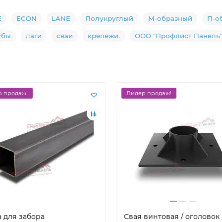
E
ECON
LANE
Полукруглый
М-образный
П-о
убы
лаги
сваи
крепежи.
ООО "Профлист Панель
 продаж!
Лидер продаж!
а для забора
Свая винтовая / оголовок