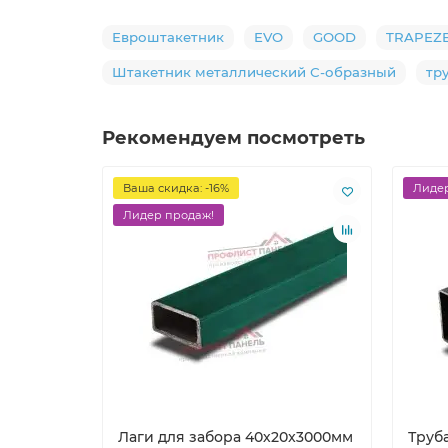
Евроштакетник
EVO
GOOD
TRAPEZ
Штакетник металлический С-образный
тр
Рекомендуем посмотреть
Ваша скидка: -16%
Лидер
Лидер продаж!
Лаги для забора 40х20x3000мм
Труб