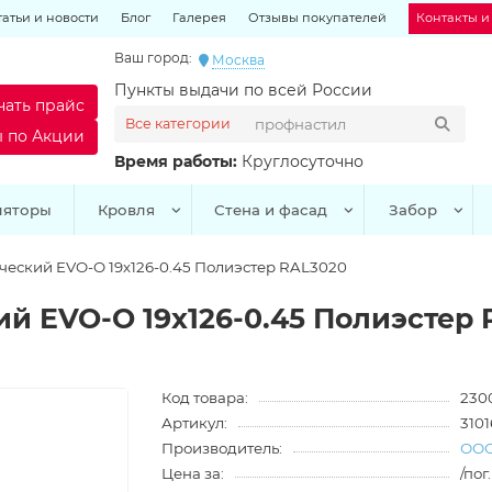
татьи и новости
Блог
Галерея
Отзывы покупателей
Контакты и
Ваш город:
Москва
Пункты выдачи по всей России
чать прайс
Все категории
ы по Акции
Время работы:
Круглосуточно
ляторы
Кровля
Стена и фасад
Забор
еский EVO-O 19х126-0.45 Полиэстер RAL3020
й EVO-O 19х126-0.45 Полиэстер
Код товара:
230
Артикул:
3101
Производитель:
ООО
Цена за:
/пог