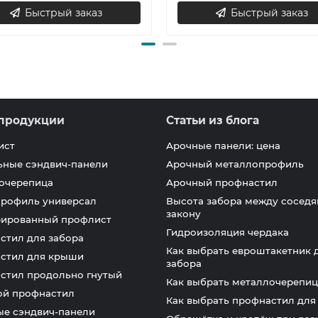
Быстрый заказ
Быстрый заказ
продукции
Статьи из блога
ист
Арочные панели: цена
ьные сэндвич-панели
Арочный металлопрофиль
очерепица
Арочный профнастил
профиль универсал
Высота забора между соседя
закону
ированный профлист
Гидроизоляция чердака
стил для забора
Как выбрать евроштакетник 
стил для крыши
забора
стил продольно гнутый
Как выбрать металлочерепиц
ой профнастил
Как выбрать профнастил дл
ые сэндвич-панели