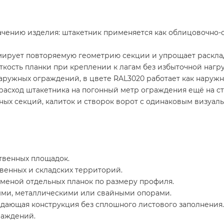
начению изделия: штакетник применяется как облицовочно-
мирует повторяемую геометрию секции и упрощает расклад
ткость планки при креплении к лагам без избыточной нагру
ружных ограждений, в цвете RAL3020 работает как наруж
расход штакетника на погонный метр ограждения ещё на с
ных секций, калиток и створок ворот с одинаковым визуал
твенных площадок.
венных и складских территорий.
меной отдельных планок по размеру профиля.
ми, металлическими или свайными опорами.
дающая конструкция без сплошного листового заполнения.
раждений.