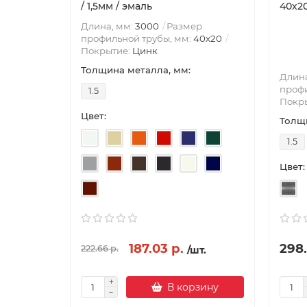
/ 1,5мм / эмаль
40х20
Длина, мм:
3000
Размер
профильной трубы, мм:
40х20
Покрытие:
Цинк
Толщина металла, мм:
Длина
профи
1.5
Покр
Цвет:
Толщи
1.5
Цвет:
187.03 р.
298.
222.66 р.
/шт.
В корзину