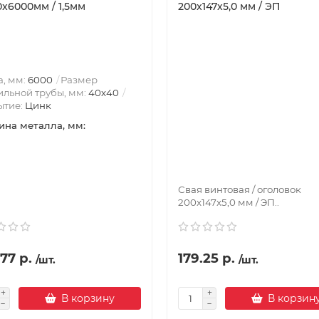
x6000мм / 1,5мм
200x147x5,0 мм / ЭП
, мм:
6000
Размер
льной трубы, мм:
40х40
ытие:
Цинк
на металла, мм:
Свая винтовая / оголовок
200x147x5,0 мм / ЭП..
77 р.
179.25 р.
/шт.
/шт.
В корзину
В корзин