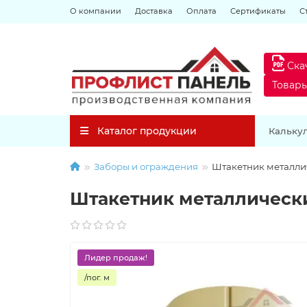
О компании
Доставка
Оплата
Сертификаты
С
Ска
Товар
Каталог продукции
Кальку
Заборы и ограждения
Штакетник металлич
Штакетник металлически
Лидер продаж!
/пог. м