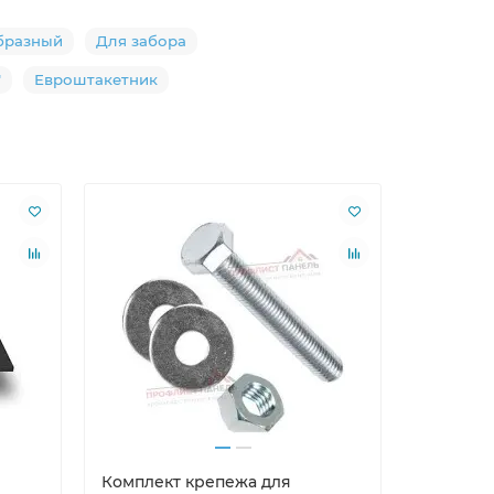
бразный
Для забора
"
Евроштакетник
Ваша скид
Лидер пр
Комплект крепежа для
Саморезы