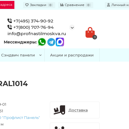
 адреса
Закладки
Сравнение
Личный к
0
0
+7(495) 374-90-92
+7(800) 707-76-94
info@profnastilmoskva.ru
0
Мессенджеры:
Сэндвич панели
Акции и распродажи
RAL1014
9-01
Доставка
51
 "Профлист Панель"
. м