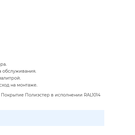
ра.
а обслуживания.
палитрой.
сход на монтаже.
м. Покрытие Полиэстер в исполнении RAL1014