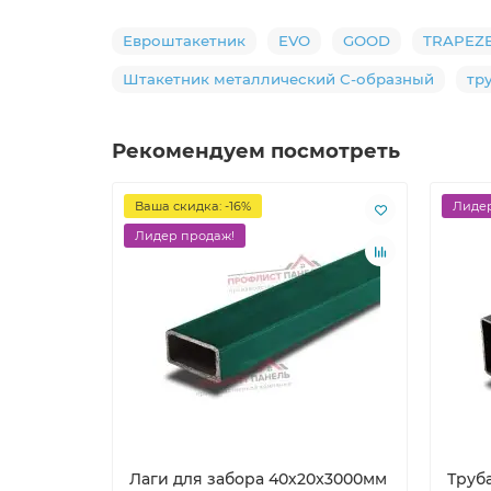
Евроштакетник
EVO
GOOD
TRAPEZ
Штакетник металлический С-образный
тр
Рекомендуем посмотреть
Ваша скидка: -16%
Лидер
Лидер продаж!
Лаги для забора 40х20x3000мм
Труб