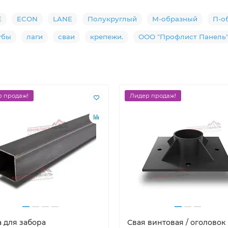
E
ECON
LANE
Полукруглый
М-образный
П-о
убы
лаги
сваи
крепежи.
ООО "Профлист Панель
 продаж!
Лидер продаж!
а для забора
Свая винтовая / оголовок