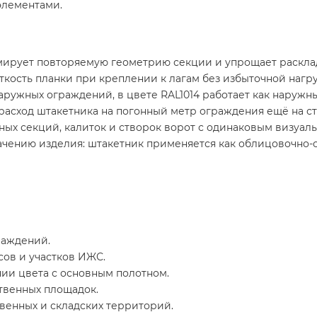
элементами.
мирует повторяемую геометрию секции и упрощает расклад
ткость планки при креплении к лагам без избыточной нагру
ружных ограждений, в цвете RAL1014 работает как наружн
расход штакетника на погонный метр ограждения ещё на с
ных секций, калиток и створок ворот с одинаковым визуал
начению изделия: штакетник применяется как облицовочно-
раждений.
сов и участков ИЖС.
ии цвета с основным полотном.
твенных площадок.
венных и складских территорий.