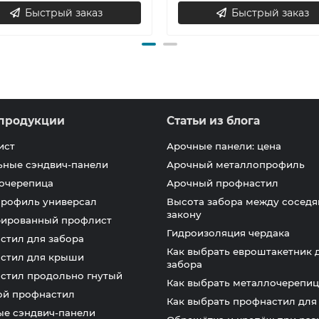
Быстрый заказ
Быстрый заказ
продукции
Статьи из блога
ист
Арочные панели: цена
ьные сэндвич-панели
Арочный металлопрофиль
очерепица
Арочный профнастил
профиль универсал
Высота забора между соседя
закону
ированный профлист
Гидроизоляция чердака
стил для забора
Как выбрать евроштакетник 
стил для крыши
забора
стил продольно гнутый
Как выбрать металлочерепиц
ой профнастил
Как выбрать профнастил дл
ые сэндвич-панели