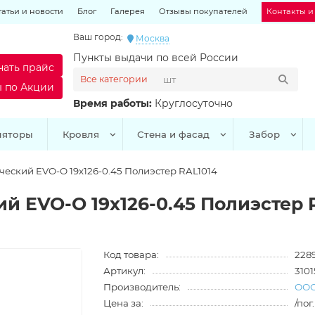
татьи и новости
Блог
Галерея
Отзывы покупателей
Контакты и
Ваш город:
Москва
Пункты выдачи по всей России
чать прайс
Все категории
ы по Акции
Время работы:
Круглосуточно
ляторы
Кровля
Стена и фасад
Забор
еский EVO-O 19х126-0.45 Полиэстер RAL1014
й EVO-O 19х126-0.45 Полиэстер 
Код товара:
228
Артикул:
3101
Производитель:
ООО
Цена за:
/пог