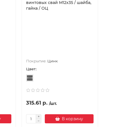
винтовых свай М12х35 / шайба,
гайка / ОЦ
Крепеж п
стали мар
проходит 
оцинковк
Покрытие:
Цинк
начи..
Цвет:
Цвет:
315.61 р.
3
3.70 р.
/шт.
у
В корзину