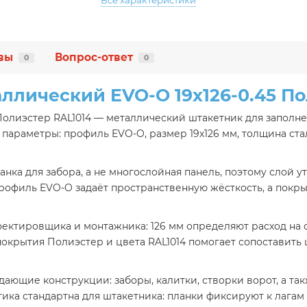
Все характеристики
вы
Вопрос-ответ
0
0
ллический EVO-O 19х126-0.45 По
Полиэстер RAL1014 — металлический штакетник для заполне
араметры: профиль EVO-O, размер 19х126 мм, толщина стал
нка для забора, а не многослойная панель, поэтому слой у
профиль EVO-O задаёт пространственную жёсткость, а пок
ктировщика и монтажника: 126 мм определяют расход на о
покрытия Полиэстер и цвета RAL1014 помогает сопоставить 
ающие конструкции: заборы, калитки, створки ворот, а т
ка стандартна для штакетника: планки фиксируют к лагам 