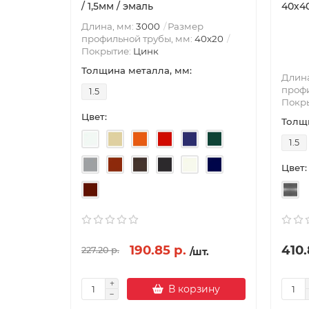
/ 1,5мм / эмаль
40х4
Длина, мм:
3000
Размер
профильной трубы, мм:
40х20
Покрытие:
Цинк
Толщина металла, мм:
Длина
профи
1.5
Покр
Цвет:
Толщи
1.5
Цвет:
190.85 р.
410.
227.20 р.
/шт.
В корзину