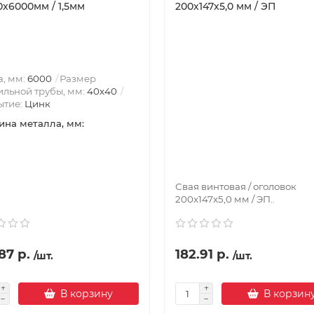
0x6000мм / 1,5мм
200x147x5,0 мм / ЭП
, мм:
6000
Размер
льной трубы, мм:
40х40
ытие:
Цинк
на металла, мм:
Свая винтовая / оголовок
200x147x5,0 мм / ЭП..
87 р.
182.91 р.
/шт.
/шт.
В корзину
В корзин