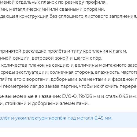
меной отдельных планок по размеру профиля.
ми, металлическими или свайными опорами.
дающая конструкция без сплошного листового заполнения.
ринятой раскладке пролёта и типу крепления к лагам.
иной секции, ветровой зоной и шагом опор.
 количества планок на секцию и величины монтажного зазо
реды эксплуатации: солнечная сторона, влажность, частот
авляйте его с воротами, доборными элементами и фасадной 
 геометрию лаг до заказа партии, чтобы исключить перера
е вынесенные в название: EVO-O, 19х126 мм и сталь 0.45 м
ми, стойками и доборными элементами.
олёт и укомплектуем крепёж под металл 0.45 мм.