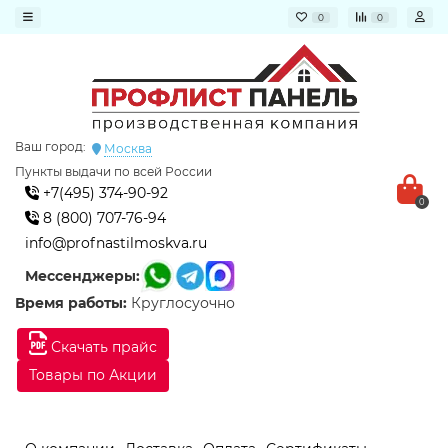
0
0
Ваш город:
Москва
Пункты выдачи по всей России
+7(495) 374-90-92
0
8 (800) 707-76-94
info@profnastilmoskva.ru
Мессенджеры:
Время работы:
Круглосуочно
Скачать прайс
Товары по Акции