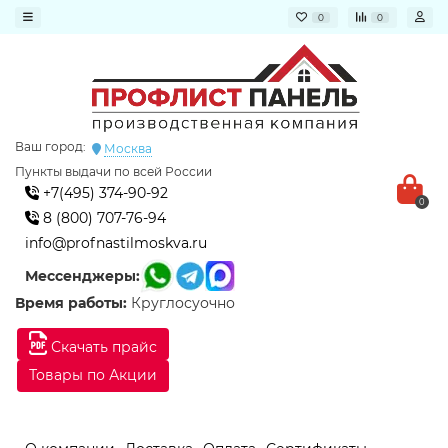
0
0
Ваш город:
Москва
Пункты выдачи по всей России
+7(495) 374-90-92
0
8 (800) 707-76-94
info@profnastilmoskva.ru
Мессенджеры:
Время работы:
Круглосуочно
Скачать прайс
Товары по Акции