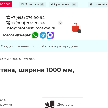
 адреса
Закладки
Сравнение
Личный к
0
0
+7(495) 374-90-92
+7(800) 707-76-94
info@profnastilmoskva.ru
0
Мессенджеры:
Сэндвич панели
Акции и распродажи
 мм, 0.5/0.5, RAL9002
тана, ширина 1000 мм,
62-01
Доставка
P-02283