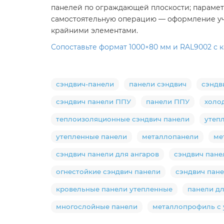
панелей по ограждающей плоскости; парамет
самостоятельную операцию — оформление уча
крайними элементами.
Сопоставьте формат 1000×80 мм и RAL9002 с 
сэндвич-панели
панели сэндвич
сэндв
сэндвич панели ППУ
панели ППУ
холо
теплоизоляционные сэндвич панели
утеп
утепленные панели
металлопанели
ме
сэндвич панели для ангаров
сэндвич пане
огнестойкие сэндвич панели
сэндвич пан
кровельные панели утепленные
панели д
многослойные панели
металлопрофиль с 