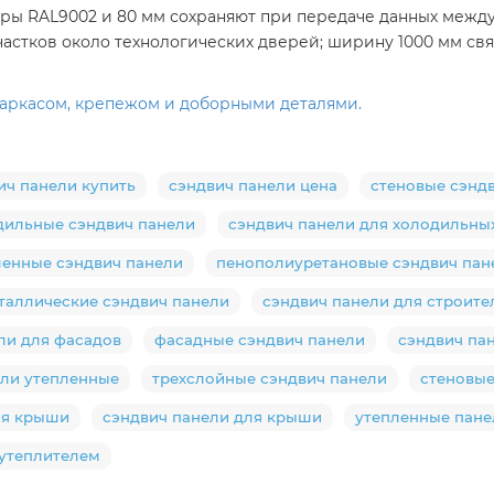
ры RAL9002 и 80 мм сохраняют при передаче данных между
стков около технологических дверей; ширину 1000 мм свя
каркасом, крепежом и доборными деталями.
ич панели купить
сэндвич панели цена
стеновые сэнд
дильные сэндвич панели
сэндвич панели для холодильны
ленные сэндвич панели
пенополиуретановые сэндвич пан
таллические сэндвич панели
сэндвич панели для строите
ли для фасадов
фасадные сэндвич панели
сэндвич пан
ели утепленные
трехслойные сэндвич панели
стеновые
ля крыши
сэндвич панели для крыши
утепленные пане
утеплителем