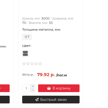
Длина, мм:
3000
Ширина, мм:
70
Высота, мм:
55
Толщина металла, мм:
0.7
Цвет:
 мм:
79.92 р.
95.14 р.
/пог.м
у
В корзину
Быстрый заказ