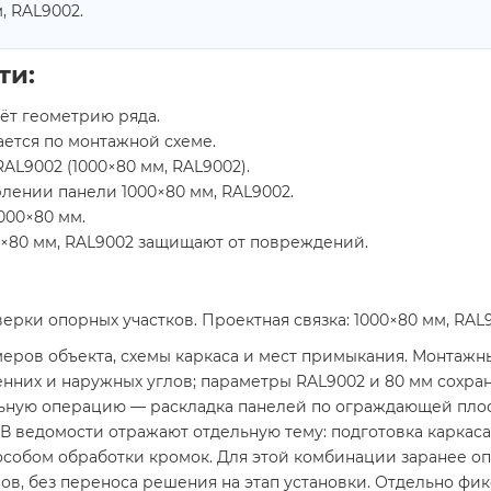
, RAL9002.
ти:
аёт геометрию ряда.
ается по монтажной схеме.
AL9002 (1000×80 мм, RAL9002).
рлении панели 1000×80 мм, RAL9002.
000×80 мм.
×80 мм, RAL9002 защищают от повреждений.
рки опорных участков. Проектная связка: 1000×80 мм, RAL9
ров объекта, схемы каркаса и мест примыкания. Монтажны
енних и наружных углов; параметры RAL9002 и 80 мм сохра
ьную операцию — раскладка панелей по ограждающей плос
В ведомости отражают отдельную тему: подготовка каркаса
пособом обработки кромок. Для этой комбинации заранее о
ов, без переноса решения на этап установки. Отдельно фи