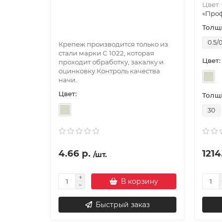
Цвет:
«Проф
Толщи
0.5/0
Крепеж производится только из
стали марки С 1022, которая
Цвет:
проходит обработку, закалку и
оцинковку.Контроль качества
начи..
Цвет:
Толщи
30
4.66 р.
1214.
/шт.
В корзину
Быстрый заказ