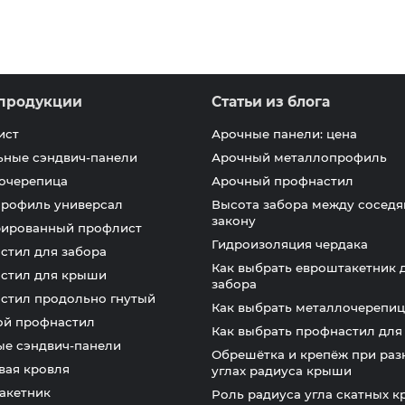
продукции
Статьи из блога
ист
Арочные панели: цена
ьные сэндвич-панели
Арочный металлопрофиль
очерепица
Арочный профнастил
профиль универсал
Высота забора между соседя
закону
ированный профлист
Гидроизоляция чердака
стил для забора
Как выбрать евроштакетник 
стил для крыши
забора
стил продольно гнутый
Как выбрать металлочерепиц
ой профнастил
Как выбрать профнастил дл
ые сэндвич-панели
Обрешётка и крепёж при раз
вая кровля
углах радиуса крыши
акетник
Роль радиуса угла скатных 