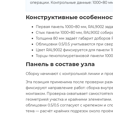
операции. Контрольные данные: 1000×80 мм
Конструктивные особеннос
Первая панель 1000×80 мм, RAL9002 зад
Стык панели 1000×80 мм, RAL9002 собир
Толщина 80 мм задаёт габарит доборов R
Облицовки 0.5/0.5 учитываются при све
Цвет RAL9002 фиксируется для панели 1
Торцы пенополиуретановой панели 1000
Панель в составе узла
Сборку начинают с контрольной линии и прове
Эта позиция применима после проверки разме
фиксируют направление работ: сборка внутр
монтажом. Проверка охватывает самостоятел
геометрией участка и крайними элементами. 
облицовки 0.5/0.5 согласуют с крепежом и с
тема — расчёт крайних подрезок около проём