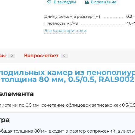
В закладки
В сравнение
Длину режем в размер, (м)
0,2 
Плотность, кг/м3
40-
Все характеристики
вы
Вопрос-ответ
0
0
лодильных камер из пенополиур
толщина 80 мм, 0.5/0.5, RAL9002
элемента
тами по 0.5 мм; сочетание облицовок записано как 0.5/0.5.
тра
общая толщина 80 мм входит в размер сопряжений, а листы