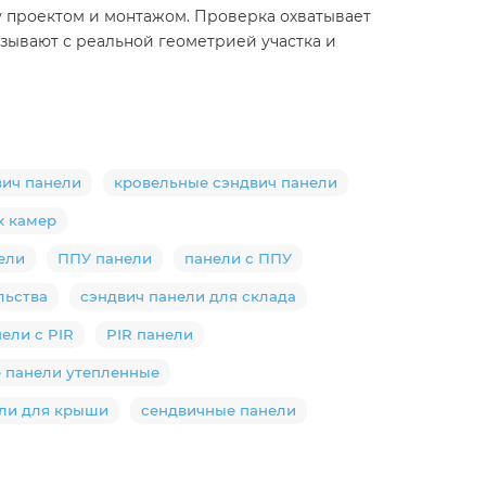
 проектом и монтажом. Проверка охватывает
зывают с реальной геометрией участка и
вич панели
кровельные сэндвич панели
х камер
ели
ППУ панели
панели с ППУ
льства
сэндвич панели для склада
ели с PIR
PIR панели
 панели утепленные
ли для крыши
сендвичные панели